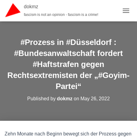
dokmz
fascism is not an opinion - fascism is a crime!
TOGGL
#Prozess in #Düsseldorf :
#Bundesanwaltschaft fordert
#Haftstrafen gegen
Rechtsextremisten der „#Goyim-
Partei“
Published by
dokmz
on
May 26, 2022
Zehn Monate nach Beginn bewegt sich der Prozess gegen