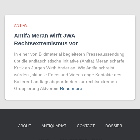
ANTIFA
Antifa Meran wirft JWA
Rechtsextremismus vor
In einer von Bildmaterial begleiteten Presseaussendung
übt die antifaschistische Initiative (Antifa) Meran scharfe
Kritik an Jürgen Wirth Anderlan. Wie Antifa schreibt,
würden „aktuelle Fotos und Videos enge Kontakte des
Kalterer Landtagsabgeordneten zur rechtsextremen
Gruppierung Aktverein
Read more
ABOUT
ANTIQUARIAT
CONTACT
DOSSIER