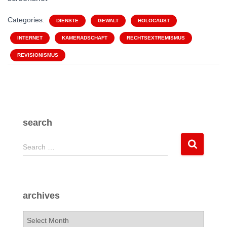
Categories:
DIENSTE
GEWALT
HOLOCAUST
INTERNET
KAMERADSCHAFT
RECHTSEXTREMISMUS
REVISIONISMUS
search
S
Search …
e
a
r
c
archives
h
f
a
o