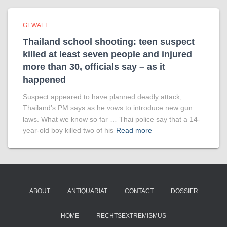
GEWALT
Thailand school shooting: teen suspect
killed at least seven people and injured
more than 30, officials say – as it
happened
Suspect appeared to have planned deadly attack,
Thailand’s PM says as he vows to introduce new gun
laws. What we know so far … Thai police say that a 14-
year-old boy killed two of his
Read more
ABOUT
ANTIQUARIAT
CONTACT
DOSSIER
HOME
RECHTSEXTREMISMUS