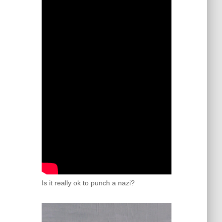
Is it really ok to punch a nazi?