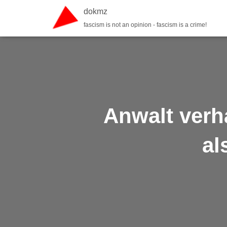
dokmz
fascism is not an opinion - fascism is a crime!
Anwalt verh
al