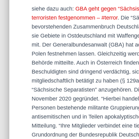
siehe dazu auch:
GBA geht gegen “Sächsisc
ter­r­o­risten fest­ge­nommen – #terror
. Die “S
bevorstehenden Zusammenbruch Deutschla
sie Gebiete in Ostdeutschland mit Waffenge
mit. Der Generalbundesanwalt (GBA) hat a
Polen festnehmen lassen. Gleichzeitig werd
Behörde mitteilte. Auch in Österreich fin
Beschuldigten sind dringend verdächtig, sic
mitgliedschaftlich betätigt zu haben (§ 129
“Sächsische Separatisten” anzugehören. D
November 2020 gegründet. “Hierbei handelt
Personen bestehende militante Gruppierung
antisemitischen und in Teilen apokalyptische
Mitteilung. “Ihre Mitglieder verbindet eine 
Grundordnung der Bundesrepublik Deutsch