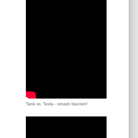
Tank vs. Tesla - smash fascism!