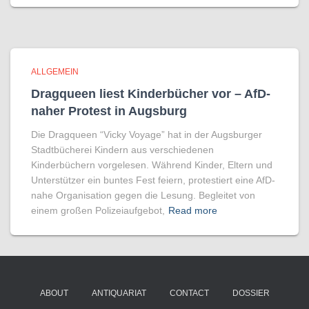
ALLGEMEIN
Dragqueen liest Kinderbücher vor – AfD-
naher Protest in Augsburg
Die Dragqueen “Vicky Voyage” hat in der Augsburger
Stadtbücherei Kindern aus verschiedenen
Kinderbüchern vorgelesen. Während Kinder, Eltern und
Unterstützer ein buntes Fest feiern, protestiert eine AfD-
nahe Organisation gegen die Lesung. Begleitet von
einem großen Polizeiaufgebot,
Read more
ABOUT
ANTIQUARIAT
CONTACT
DOSSIER