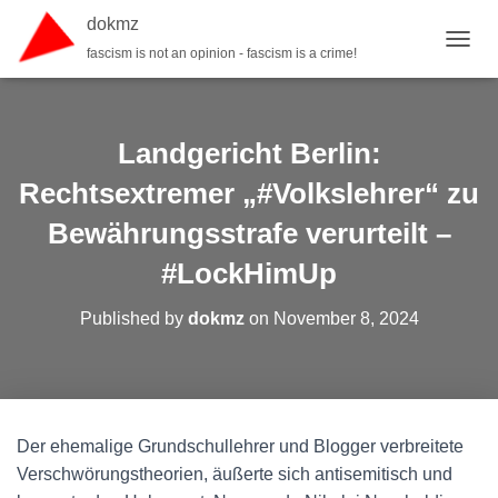
dokmz
fascism is not an opinion - fascism is a crime!
TOGGL
Landgericht Berlin:
Rechtsextremer „#Volkslehrer“ zu
Bewährungsstrafe verurteilt –
#LockHimUp
Published by
dokmz
on
November 8, 2024
Der ehemalige Grundschullehrer und Blogger verbreitete
Verschwörungstheorien, äußerte sich antisemitisch und