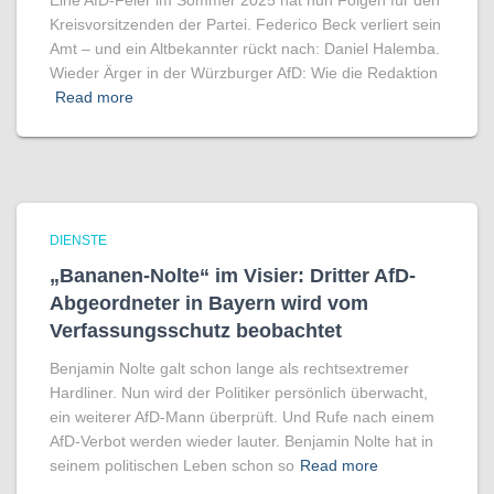
Eine AfD-Feier im Sommer 2025 hat nun Folgen für den
Kreisvorsitzenden der Partei. Federico Beck verliert sein
Amt – und ein Altbekannter rückt nach: Daniel Halemba.
Wieder Ärger in der Würzburger AfD: Wie die Redaktion
Read more
DIENSTE
„Bananen-Nolte“ im Visier: Dritter AfD-
Abgeordneter in Bayern wird vom
Verfassungsschutz beobachtet
Benjamin Nolte galt schon lange als rechtsextremer
Hardliner. Nun wird der Politiker persönlich überwacht,
ein weiterer AfD-Mann überprüft. Und Rufe nach einem
AfD-Verbot werden wieder lauter. Benjamin Nolte hat in
seinem politischen Leben schon so
Read more