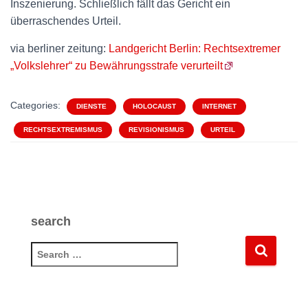
Inszenierung. Schließlich fällt das Gericht ein
überraschendes Urteil.
via berliner zeitung:
Landgericht Berlin: Rechtsextremer
„Volkslehrer“ zu Bewährungsstrafe verurteilt
Categories:
DIENSTE
HOLOCAUST
INTERNET
RECHTSEXTREMISMUS
REVISIONISMUS
URTEIL
search
S
e
a
r