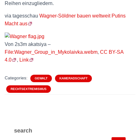
Reihen einzugliedern.
via tagesschau
Wagner-Söldner bauen weltweit Putins
Macht aus
Von 2s3m akatsiya –
File:Wagner_Group_in_Mykolaivka.webm
,
CC BY-SA
4.0
,
Link
Categories:
GEWALT
KAMERADSCHAFT
RECHTSEXTREMISMUS
search