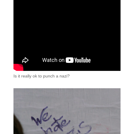
Is it really ok to punch a nazi?