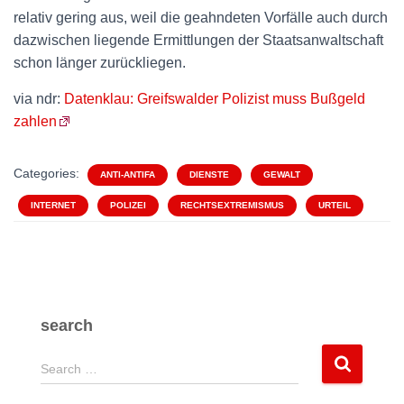
relativ gering aus, weil die geahndeten Vorfälle auch durch
dazwischen liegende Ermittlungen der Staatsanwaltschaft
schon länger zurückliegen.
via ndr:
Datenklau: Greifswalder Polizist muss Bußgeld
zahlen
Categories:
ANTI-ANTIFA
DIENSTE
GEWALT
INTERNET
POLIZEI
RECHTSEXTREMISMUS
URTEIL
search
S
Search …
e
a