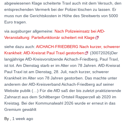
abgewiesenen Klage scheiterte Traxl auch mit dem Versuch, den
entsprechenden Vermerk bei der Polizei löschen zu lassen. Er
muss nun die Gerichtskosten in Höhe des Streitwerts von 5000
Euro tragen.
via augsburger allgemeine:
Nach Polizeieinsatz bei AfD-
Veranstaltung: Parteifunktionär scheitert mit Klage
siehe dazu auch:
AICHACH-FRIEDBERG Nach kurzer, schwerer
Krankheit: AfD-Kreisrat Paul Traxl gestorben
(30072026)Der
langjährige AfD-Kreisvorsitzende Aichach-Friedberg, Paul Traxl,
ist tot. Am Dienstag starb er im Alter von 78 Jahren. AfD-Kreisrat
Paul Traxl ist am Dienstag, 28. Juli, nach kurzer, schwerer
Krankheit im Alter von 78 Jahren gestorben. Das machte unter
anderem der AfD-Kreisverband Aichach-Friedberg auf seiner
Website publik (…) Für die AfD saß der bis zuletzt praktizierende
Zahnarzt aus dem Schiltberger Ortsteil Rapperzell ab 2020 im
Kreistag. Bei der Kommunalwahl 2026 wurde er erneut in das
Gremium gewählt
By
,
1 week
ago