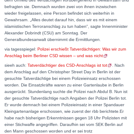
dem Umfeld des Verdächtigen vorübergehend in Gewahrsam und
befragten sie. Demnach wurden zwei von ihnen inzwischen
wieder freigelassen, eine Person befindet sich weiterhin in
Gewahrsam. „Alles deutet darauf hin, dass wir es mit einem
islamistischen Terroranschlag zu tun haben“, sagte Innenminister
Alexander Dobrindt (CSU) am Sonntag. Der
Generalbundesanwalt übernimmt die Ermittlungen.
via tagesspiegel:
Polizei erschießt Tatverdächtigen: Was wir zum
Anschlag beim Berliner CSD wissen – und was nicht
sieeh auch:
Tatverdächtiger des CSD-Anschlags ist tot
. Nach
dem Anschlag auf den Christopher Street Day in Berlin ist der
gesuchte Tatverdächtige bei einem Polizeieinsatz erschossen
worden. Die Einsatzkräfte waren zu einer Gartenlaube in Berlin
ausgerückt. Stundenlang suchte die Polizei nach Abdul B. Nun ist
der gesuchte Tatverdächtige nach Angaben der Polizei Berlin tot.
Er wurde demnach bei einem Polizeieinsatz in einer Spandauer
Kleingartenanlage erschossen, wie zuerst der rbb berichtete.Er
habe nach bisherigen Erkenntnissen gegen 18 Uhr Polizisten mit
einer Stichwaffe angegriffen. Daraufhin sei vom SEK Berlin auf
den Mann geschossen worden und er sei trotz