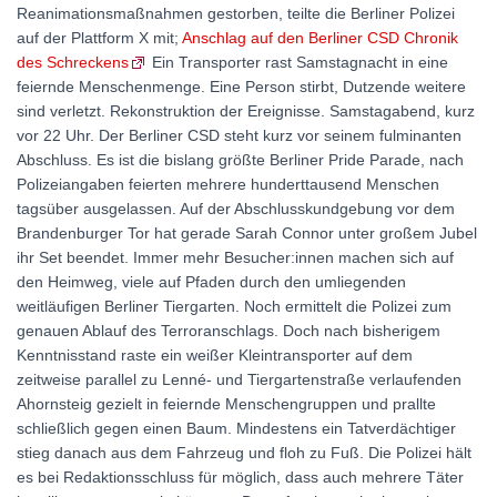
Reanimationsmaßnahmen gestorben, teilte die Berliner Polizei
auf der Plattform X mit;
Anschlag auf den Berliner CSD Chronik
des Schreckens
Ein Transporter rast Samstagnacht in eine
feiernde Menschenmenge. Eine Person stirbt, Dutzende weitere
sind verletzt. Rekonstruktion der Ereignisse. Samstagabend, kurz
vor 22 Uhr. Der Berliner CSD steht kurz vor seinem fulminanten
Abschluss. Es ist die bislang größte Berliner Pride Parade, nach
Polizeiangaben feierten mehrere hunderttausend Menschen
tagsüber ausgelassen. Auf der Abschlusskundgebung vor dem
Brandenburger Tor hat gerade Sarah Connor unter großem Jubel
ihr Set beendet. Immer mehr Be­su­che­r:in­nen machen sich auf
den Heimweg, viele auf Pfaden durch den umliegenden
weitläufigen Berliner Tiergarten. Noch ermittelt die Polizei zum
genauen Ablauf des Terroranschlags. Doch nach bisherigem
Kenntnisstand raste ein weißer Kleintransporter auf dem
zeitweise parallel zu Lenné- und Tiergartenstraße verlaufenden
Ahornsteig gezielt in feiernde Menschengruppen und prallte
schließlich gegen einen Baum. Mindestens ein Tatverdächtiger
stieg danach aus dem Fahrzeug und floh zu Fuß. Die Polizei hält
es bei Redaktionsschluss für möglich, dass auch mehrere Täter