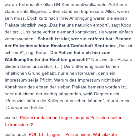
waren Teil des offiziellen BN-Kommunalwahlkampfs. Auf ihnen
stand nichts Illegales. Unten stand ein Impressum. Alles, wie es
sein muss. Doch kurz nach ihrer Anbringung waren die sieben
Plakate plötzlich weg. „Das hat uns natürlich empört“, sagt Koop
der taz. „Uns hatte vorher niemand kontaktiert, sie waren einfach
verschwunden.“
Schnell ist klar, wer sie entfernt hat: Beamte
der Polizeiinspektion Emsland/Grafschaft Bentheim.
„Das ist
schlimm!“, sagt Koop. „
Die Polizei hat sich hier zum
Wahlkampfhelfer der Rechten gemacht
!“ Nur zwei der Plakate
blieben dabei unzerstört. (…) Die Entfernung habe keinen
inhaltlichen Grund gehabt, nur einen formalen, denn ein
Impressum sei ja Pflicht. Warum das Impressum nicht beim
Abnehmen des ersten der sieben Plakate bemerkt worden ist,
oder auf einem der niedrig hängenden, weiß Degner nicht.
„Potenziell hätten die Kollegen das sehen können“, räumt er ein.
„Das war ein Fehler.“
via taz:
Polizei randaliert in Lingen Lingens Polizisten helfen
Extremisten
siehe auch:
POL-EL: Lingen – Polizei nimmt Wahlplakate