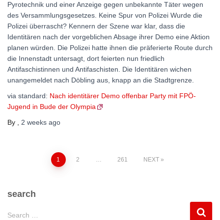
Pyrotechnik und einer Anzeige gegen unbekannte Täter wegen
des Versammlungsgesetzes. Keine Spur von Polizei Wurde die
Polizei überrascht? Kennern der Szene war klar, dass die
Identitären nach der vorgeblichen Absage ihrer Demo eine Aktion
planen würden. Die Polizei hatte ihnen die präferierte Route durch
die Innenstadt untersagt, dort feierten nun friedlich
Antifaschistinnen und Antifaschisten. Die Identitären wichen
unangemeldet nach Döbling aus, knapp an die Stadtgrenze.
via standard:
Nach identitärer Demo offenbar Party mit FPÖ-
Jugend in Bude der Olympia
By
,
2 weeks
ago
Posts
1
2
…
261
NEXT
pagination
search
S
Search …