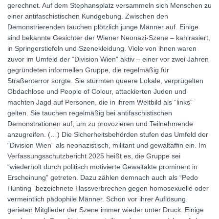
gerechnet. Auf dem Stephansplatz versammeln sich Menschen zu
einer antifaschistischen Kundgebung. Zwischen den
Demonstrierenden tauchen plötzlich junge Männer auf. Einige
sind bekannte Gesichter der Wiener Neonazi-Szene – kahlrasiert,
in Springerstiefeln und Szenekleidung. Viele von ihnen waren
zuvor im Umfeld der “Division Wien” aktiv – einer vor zwei Jahren
gegründeten informellen Gruppe, die regelmäßig für
Straßenterror sorgte. Sie stürmten queere Lokale, verprügelten
Obdachlose und People of Colour, attackierten Juden und
machten Jagd auf Personen, die in ihrem Weltbild als “links”
gelten. Sie tauchen regelmäßig bei antifaschistischen
Demonstrationen auf, um zu provozieren und Teilnehmende
anzugreifen. (…) Die Sicherheitsbehörden stufen das Umfeld der
“Division Wien” als neonazistisch, militant und gewaltaffin ein. Im
Verfassungsschutzbericht 2025 heißt es, die Gruppe sei
“wiederholt durch politisch motivierte Gewaltakte prominent in
Erscheinung” getreten. Dazu zählen demnach auch als “Pedo
Hunting” bezeichnete Hassverbrechen gegen homosexuelle oder
vermeintlich pädophile Männer. Schon vor ihrer Auflösung
gerieten Mitglieder der Szene immer wieder unter Druck. Einige