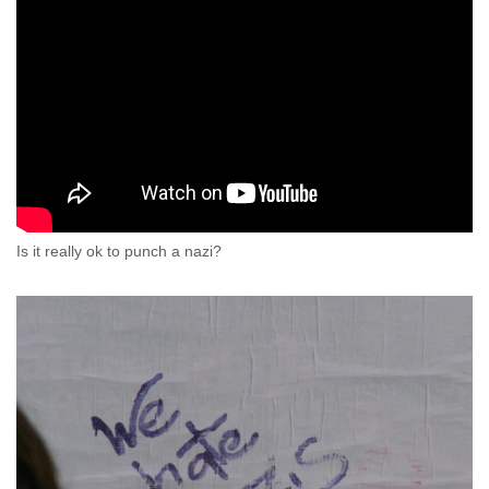
Is it really ok to punch a nazi?