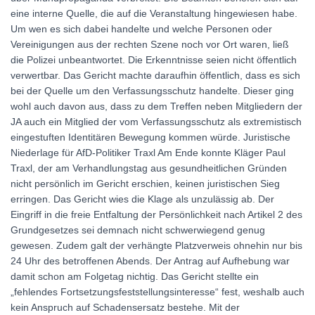
eine interne Quelle, die auf die Veranstaltung hingewiesen habe.
Um wen es sich dabei handelte und welche Personen oder
Vereinigungen aus der rechten Szene noch vor Ort waren, ließ
die Polizei unbeantwortet. Die Erkenntnisse seien nicht öffentlich
verwertbar. Das Gericht machte daraufhin öffentlich, dass es sich
bei der Quelle um den Verfassungsschutz handelte. Dieser ging
wohl auch davon aus, dass zu dem Treffen neben Mitgliedern der
JA auch ein Mitglied der vom Verfassungsschutz als extremistisch
eingestuften Identitären Bewegung kommen würde. Juristische
Niederlage für AfD-Politiker Traxl Am Ende konnte Kläger Paul
Traxl, der am Verhandlungstag aus gesundheitlichen Gründen
nicht persönlich im Gericht erschien, keinen juristischen Sieg
erringen. Das Gericht wies die Klage als unzulässig ab. Der
Eingriff in die freie Entfaltung der Persönlichkeit nach Artikel 2 des
Grundgesetzes sei demnach nicht schwerwiegend genug
gewesen. Zudem galt der verhängte Platzverweis ohnehin nur bis
24 Uhr des betroffenen Abends. Der Antrag auf Aufhebung war
damit schon am Folgetag nichtig. Das Gericht stellte ein
„fehlendes Fortsetzungsfeststellungsinteresse“ fest, weshalb auch
kein Anspruch auf Schadensersatz bestehe. Mit der