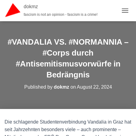
dokmz
fascism is not an opinion - fascism is a crime!
TOGGL
#VANDALIA VS. #NORMANNIA –
#Corps durch
#Antisemitismusvorwürfe in
Bedrängnis
Published by
dokmz
on
August 22, 2024
Die schlagende Studentenverbindung Vandalia in Graz hat
seit Jahrzehnten besonders viele – auch prominente –