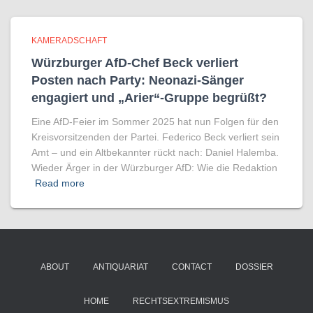
KAMERADSCHAFT
Würzburger AfD-Chef Beck verliert
Posten nach Party: Neonazi-Sänger
engagiert und „Arier“-Gruppe begrüßt?
Eine AfD-Feier im Sommer 2025 hat nun Folgen für den
Kreisvorsitzenden der Partei. Federico Beck verliert sein
Amt – und ein Altbekannter rückt nach: Daniel Halemba.
Wieder Ärger in der Würzburger AfD: Wie die Redaktion
Read more
ABOUT
ANTIQUARIAT
CONTACT
DOSSIER
HOME
RECHTSEXTREMISMUS