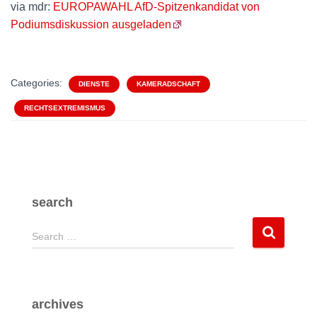
via mdr:
EUROPAWAHL AfD-Spitzenkandidat von
Podiumsdiskussion ausgeladen
Categories:
DIENSTE
KAMERADSCHAFT
RECHTSEXTREMISMUS
search
S
Search …
e
a
r
c
archives
h