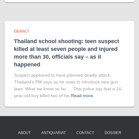
GEWALT
Thailand school shooting: teen suspect
killed at least seven people and injured
more than 30, officials say – as it
happened
Suspect appeared to have planned deadly attack,
Thailand’s PM says as he vows to introduce new gun
laws. What we know so far … Thai police say that a 14-
year-old boy killed two of his
Read more
ABOUT
ANTIQUARIAT
CONTACT
DOSSIER