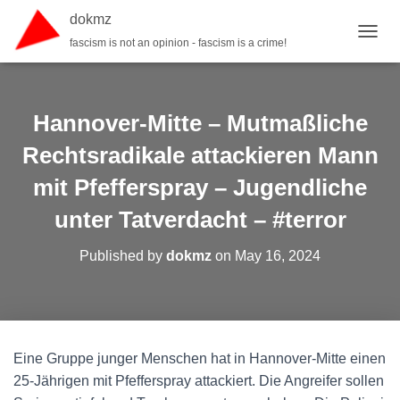
dokmz
fascism is not an opinion - fascism is a crime!
TOGGL
Hannover-Mitte – Mutmaßliche
Rechtsradikale attackieren Mann
mit Pfefferspray – Jugendliche
unter Tatverdacht – #terror
Published by
dokmz
on
May 16, 2024
Eine Gruppe junger Menschen hat in Hannover-Mitte einen
25-Jährigen mit Pfefferspray attackiert. Die Angreifer sollen