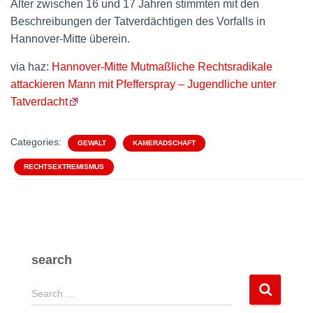
Alter zwischen 16 und 17 Jahren stimmten mit den
Beschreibungen der Tatverdächtigen des Vorfalls in
Hannover-Mitte überein.
via haz:
Hannover-Mitte Mutmaßliche Rechtsradikale
attackieren Mann mit Pfefferspray – Jugendliche unter
Tatverdacht
Categories:
GEWALT
KAMERADSCHAFT
RECHTSEXTREMISMUS
search
S
Search …
e