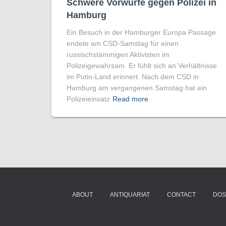
Schwere Vorwürfe gegen Polizei in
Hamburg
Ein Besuch in der Hamburger Europa Passage
endete am CSD-Samstag für einen
russischstämmigen Aktivisten im
Polizeigewahrsam. Er fühlt sich an Verhältnisse
im Putin-Land erinnert. Nach dem CSD in
Hamburg am vergangenen Samstag hat ein
Polizeieinsatz
Read more
ABOUT
ANTIQUARIAT
CONTACT
DOS