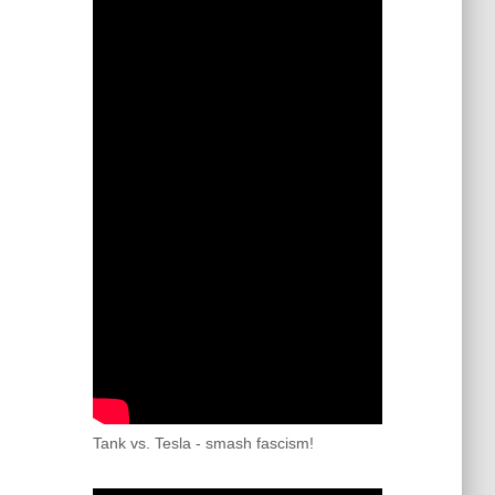
Tank vs. Tesla - smash fascism!