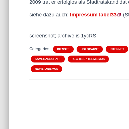
2009 trat er erfolglos als Stadtratskandidat
siehe dazu auch:
Impressum label33
(St
screenshot; archive is 1ycRS
Categories:
DIENSTE
HOLOCAUST
INTERNET
KAMERADSCHAFT
RECHTSEXTREMISMUS
REVISIONISMUS