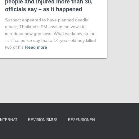
people and injured more than 30,
officials say – as it happened
Suspect appeared to have planned deadly
attack, Thailand’s PM says as he vows to
introduce new gun laws. What we know so far
… Thai police say that a 14-year-old boy killed
two of his
Read more
INTERNAT
REVISIONISMUS
REZENSIONEN