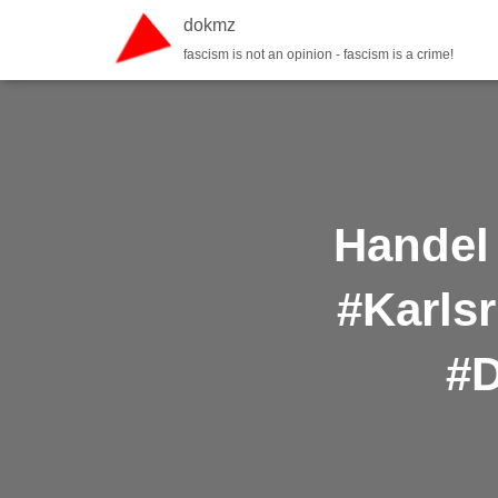
dokmz
fascism is not an opinion - fascism is a crime!
Handel
#Karls
#