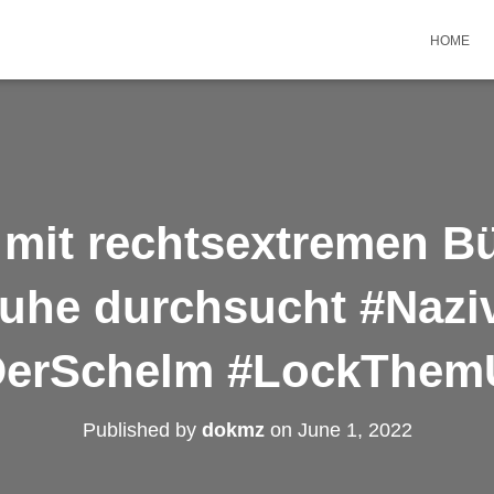
HOME
 mit rechtsextremen Bü
ruhe durchsucht #Naziv
DerSchelm #LockThem
Published by
dokmz
on
June 1, 2022