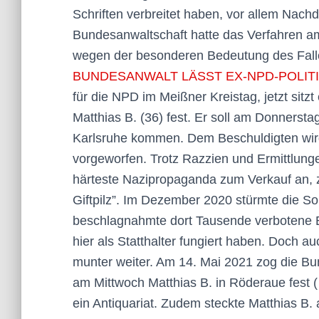
Schriften verbreitet haben, vor allem Nachd
Bundesanwaltschaft hatte das Verfahren am
wegen der besonderen Bedeutung des Fa
BUNDESANWALT LÄSST EX-NPD-POLIT
für die NPD im Meißner Kreistag, jetzt sitz
Matthias B. (36) fest. Er soll am Donnersta
Karlsruhe kommen. Dem Beschuldigten wird 
vorgeworfen. Trotz Razzien und Ermittlung
härteste Nazipropaganda zum Verkauf an, z
Giftpilz”. Im Dezember 2020 stürmte die So
beschlagnahmte dort Tausende verbotene B
hier als Statthalter fungiert haben. Doch 
munter weiter. Am 14. Mai 2021 zog die B
am Mittwoch Matthias B. in Röderaue fest (
ein Antiquariat. Zudem steckte Matthias B.