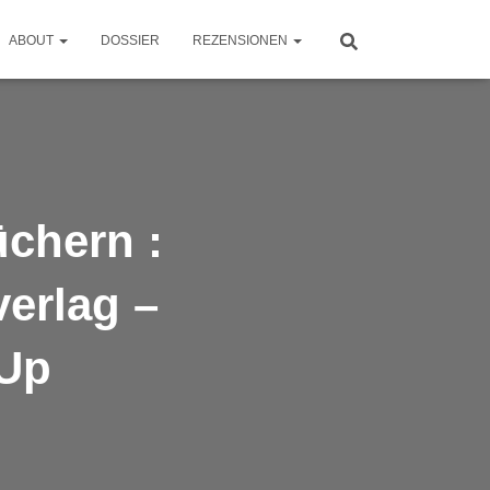
ABOUT
DOSSIER
REZENSIONEN
chern :
erlag –
Up