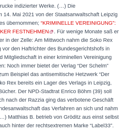
rucke indizierter Werke. (…) Die
 14. Mai 2021 von der Staatsanwaltschaft Leipzig
lles übernommen;
“KRIMINELLE VEREINIGUNG”:
IKER FESTNEHMEN
. Für wenige Monate saß er
t er in der Zelle: Am Mittwoch nahm die Soko Rex
g vor den Haftrichter des Bundesgerichtshofs in
Mitgliedschaft in einer kriminellen Vereinigung
en: Noch immer bietet der Verlag “Der Schelm”
um Beispiel das antisemitische Hetzwerk “Der
ko Rex bereits ein Lager des Verlags in Leipzig,
ücher. Der NPD-Stadtrat Enrico Böhm (39) soll
auch nach der Razzia ging das verbotene Geschäft
undesanwaltschaft das Verfahren an sich und nahm
…) Matthias B. betrieb von Gröditz aus einst selbst
 auch hinter der rechtsextremen Marke “Label33”.