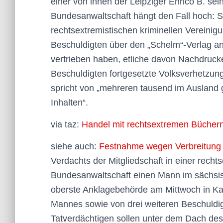
einer von ihnen der Leipziger Enrico B. sei
Bundesanwaltschaft hängt den Fall hoch: Si
rechtsextremistischen kriminellen Vereinig
Beschuldigten über den „Schelm“-Verlag ant
vertrieben haben, etliche davon Nachdrucke
Beschuldigten fortgesetzte Volksverhetzun
spricht von „mehreren tausend im Ausland g
Inhalten“.
via taz:
Handel mit rechtsextremen Büchern
siehe auch:
Festnahme wegen Verbreitung
Verdachts der Mitgliedschaft in einer recht
Bundesanwaltschaft einen Mann im sächsi
oberste Anklagebehörde am Mittwoch in Kar
Mannes sowie von drei weiteren Beschuldi
Tatverdächtigen sollen unter dem Dach des