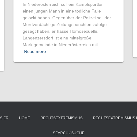
In Niederösterreich soll ein Kampfsportler
einen jungen Mann in eine tödliche Falle
gelockt haben. Gegenüber der Polizei soll der
Mordverdächtige Zeitungsberichten zufolge
gesagt haben, er hasse Homosexuelle.
Langenzersdorf ist eine mittelgroße
Marktgemeinde in Niederösterreich mit
Read more
SIER
HOME
RECHTSEXTREMISMUS
RECHTSEXTREMISMUS 
SEARCH / SUCHE