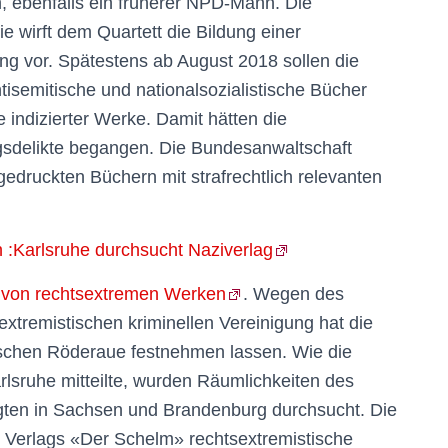
n, ebenfalls ein früherer NPD-Mann. Die
e wirft dem Quartett die Bildung einer
ung vor. Spätestens ab August 2018 sollen die
isemitische und nationalsozialistische Bücher
 indizierter Werke. Damit hätten die
gsdelikte begangen. Die Bundesanwaltschaft
edruckten Büchern mit strafrechtlich relevanten
 :Karlsruhe durchsucht Naziverlag
 von rechtsextremen Werken
. Wegen des
sextremistischen kriminellen Vereinigung hat die
schen Röderaue festnehmen lassen. Wie die
lsruhe mitteilte, wurden Räumlichkeiten des
gten in Sachsen und Brandenburg durchsucht. Die
 Verlags «Der Schelm» rechtsextremistische