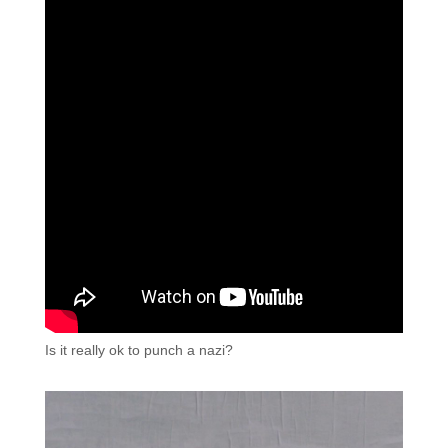
Is it really ok to punch a nazi?