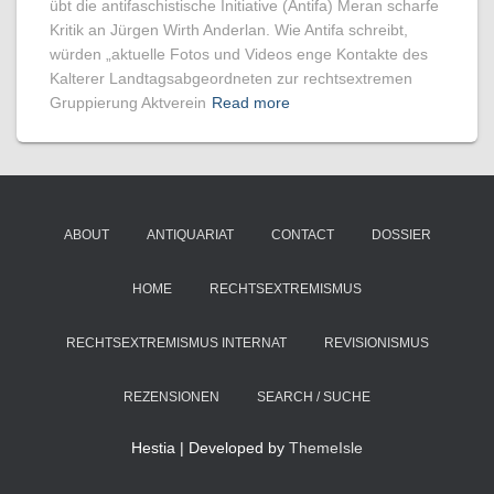
übt die antifaschistische Initiative (Antifa) Meran scharfe
Kritik an Jürgen Wirth Anderlan. Wie Antifa schreibt,
würden „aktuelle Fotos und Videos enge Kontakte des
Kalterer Landtagsabgeordneten zur rechtsextremen
Gruppierung Aktverein
Read more
ABOUT
ANTIQUARIAT
CONTACT
DOSSIER
HOME
RECHTSEXTREMISMUS
RECHTSEXTREMISMUS INTERNAT
REVISIONISMUS
REZENSIONEN
SEARCH / SUCHE
Hestia | Developed by
ThemeIsle