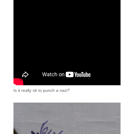
Is it really ok to punch a nazi?