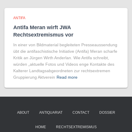
ANTIFA
Antifa Meran wirft JWA
Rechtsextremismus vor
In einer von Bildmaterial begleiteten Presseaussendung
übt die antifaschistische Initiative (Antifa) Meran scharfe
Kritik an Jürgen Wirth Anderlan. Wie Antifa schreibt,
würden „aktuelle Fotos und Videos enge Kontakte des
Kalterer Landtagsabgeordneten zur rechtsextremen
Gruppierung Aktverein
Read more
ABOUT
ANTIQUARIAT
CONTACT
DOSSIER
HOME
RECHTSEXTREMISMUS