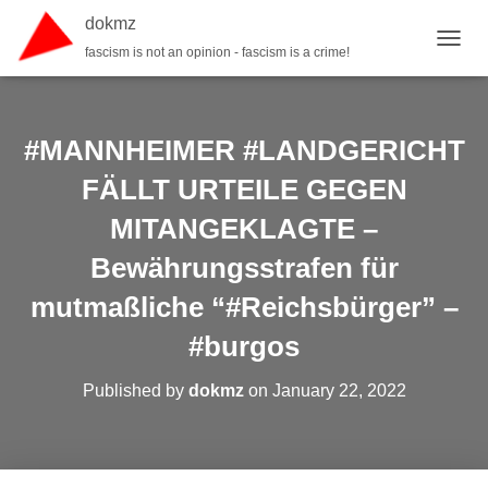
dokmz
fascism is not an opinion - fascism is a crime!
TOGGL
#MANNHEIMER #LANDGERICHT
FÄLLT URTEILE GEGEN
MITANGEKLAGTE –
Bewährungsstrafen für
mutmaßliche “#Reichsbürger” –
#burgos
Published by
dokmz
on
January 22, 2022