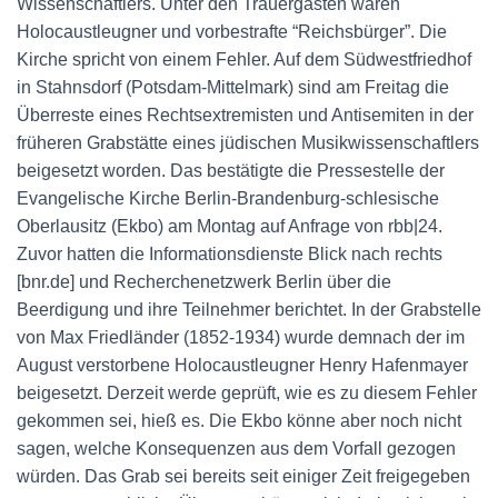
Wissenschaftlers. Unter den Trauergästen waren
Holocaustleugner und vorbestrafte “Reichsbürger”. Die
Kirche spricht von einem Fehler. Auf dem Südwestfriedhof
in Stahnsdorf (Potsdam-Mittelmark) sind am Freitag die
Überreste eines Rechtsextremisten und Antisemiten in der
früheren Grabstätte eines jüdischen Musikwissenschaftlers
beigesetzt worden. Das bestätigte die Pressestelle der
Evangelische Kirche Berlin-Brandenburg-schlesische
Oberlausitz (Ekbo) am Montag auf Anfrage von rbb|24.
Zuvor hatten die Informationsdienste Blick nach rechts
[bnr.de] und Recherchenetzwerk Berlin über die
Beerdigung und ihre Teilnehmer berichtet. In der Grabstelle
von Max Friedländer (1852-1934) wurde demnach der im
August verstorbene Holocaustleugner Henry Hafenmayer
beigesetzt. Derzeit werde geprüft, wie es zu diesem Fehler
gekommen sei, hieß es. Die Ekbo könne aber noch nicht
sagen, welche Konsequenzen aus dem Vorfall gezogen
würden. Das Grab sei bereits seit einiger Zeit freigegeben