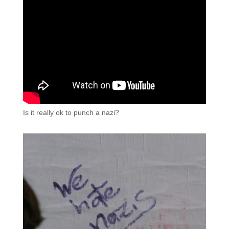
Is it really ok to punch a nazi?