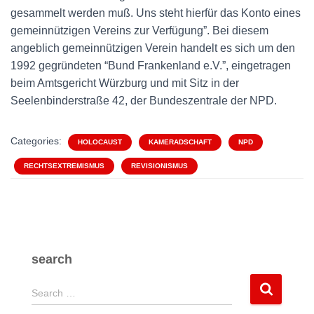
gesammelt werden muß. Uns steht hierfür das Konto eines
gemeinnützigen Vereins zur Verfügung”. Bei diesem
angeblich gemeinnützigen Verein handelt es sich um den
1992 gegründeten “Bund Frankenland e.V.”, eingetragen
beim Amtsgericht Würzburg und mit Sitz in der
Seelenbinderstraße 42, der Bundeszentrale der NPD.
Categories:
HOLOCAUST
KAMERADSCHAFT
NPD
RECHTSEXTREMISMUS
REVISIONISMUS
search
S
Search …
e