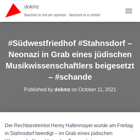
dokmz
fascism is not an opinion - fascism is a crime!
TOGGL
#Südwestfriedhof #Stahnsdorf –
Neonazi in Grab eines jüdischen
Musikwissenschaftlers beigesetzt
– #schande
Published by
dokmz
on
October 11, 2021
Der Rechtsextremist Henry Hafenmayer wurde am Freitag
in Stahnsdorf beerdigt – im Grab eines jüdischen