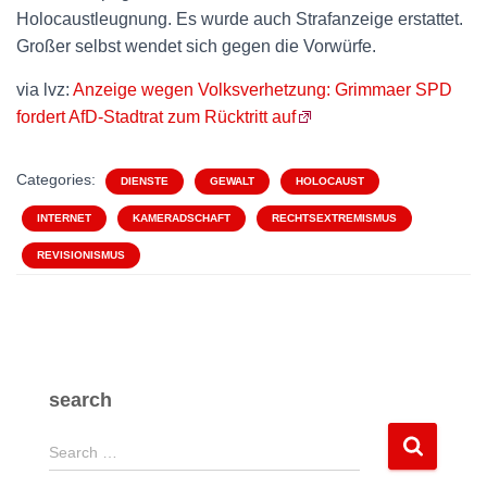
Holocaustleugnung. Es wurde auch Strafanzeige erstattet.
Großer selbst wendet sich gegen die Vorwürfe.
via lvz:
Anzeige wegen Volksverhetzung: Grimmaer SPD
fordert AfD-Stadtrat zum Rücktritt auf
Categories:
DIENSTE
GEWALT
HOLOCAUST
INTERNET
KAMERADSCHAFT
RECHTSEXTREMISMUS
REVISIONISMUS
search
S
Search …
e