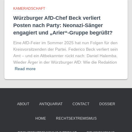
KAMERADSCHAFT
Würzburger AfD-Chef Beck verliert
Posten nach Party: Neonazi-Sänger
engagiert und „Arier“-Gruppe begrüßt?
Eine AfD-Feier im Sommer 2025 hat nun Folgen für den
Kreisvorsitzenden der Partei. Federico Beck verliert sein
Amt – und ein Altbekannter rückt nach: Daniel Halemba.
Wieder Ärger in der Würzburger AfD: Wie die Redaktion
Read more
ABOUT
ANTIQUARIAT
CONTACT
DOSSIER
HOME
RECHTSEXTREMISMUS