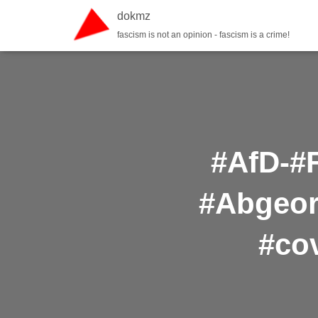
dokmz
fascism is not an opinion - fascism is a crime!
#AfD-#F
#Abgeor
#co