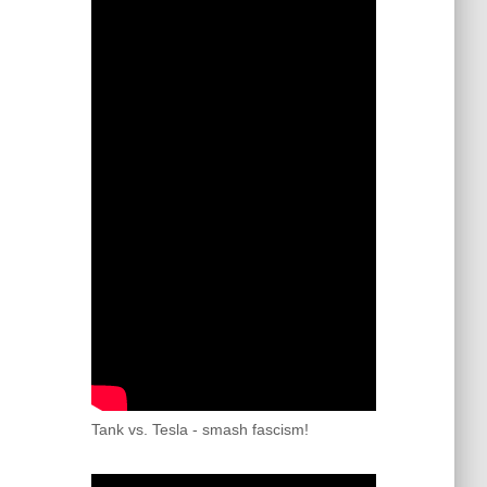
Tank vs. Tesla - smash fascism!