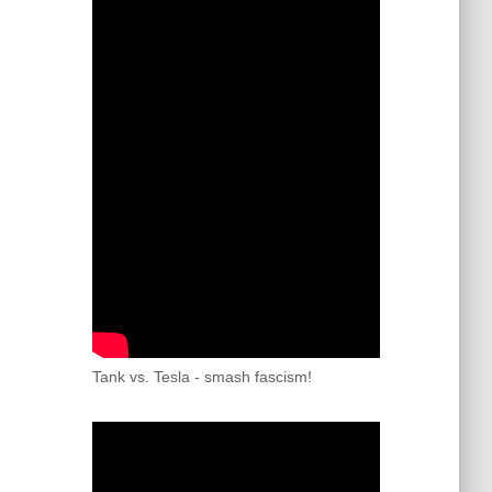
Tank vs. Tesla - smash fascism!