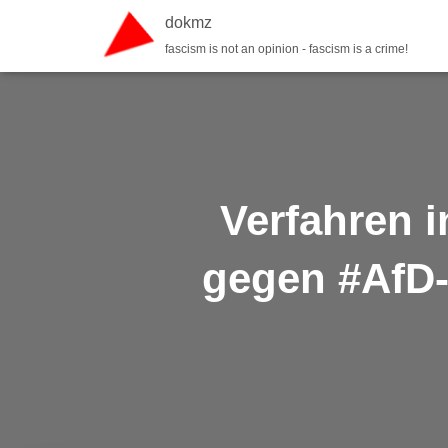
dokmz
fascism is not an opinion - fascism is a crime!
Verfahren i
gegen #AfD-