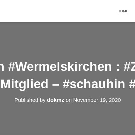
HOME
n #Wermelskirchen : #
Mitglied – #schauhin #
Published by
dokmz
on
November 19, 2020