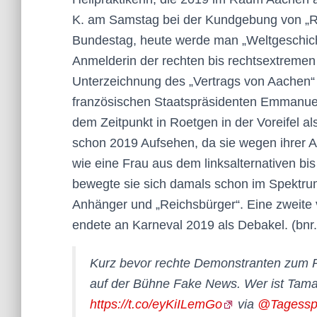
K. am Samstag bei der Kundgebung von „R
Bundestag, heute werde man „Weltgeschich
Anmelderin der rechten bis rechtsextremen
Unterzeichnung des „Vertrags von Aachen“
französischen Staatspräsidenten Emmanuel M
dem Zeitpunkt in Roetgen in der Voreifel al
schon 2019 Aufsehen, da sie wegen ihrer Ar
wie eine Frau aus dem linksalternativen bi
bewegte sie sich damals schon im Spektru
Anhänger und „Reichsbürger“. Eine zweite
endete an Karneval 2019 als Debakel. (bnr.
Kurz bevor rechte Demonstranten zum Rei
auf der Bühne Fake News. Wer ist Tam
https://t.co/eyKiILemGo
via
@Tagessp