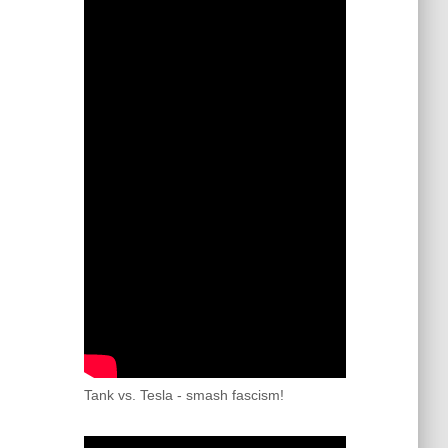
Tank vs. Tesla - smash fascism!