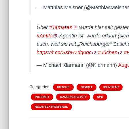
— Matthias Meisner (@MatthiasMeisne
Über
#TamaraK
wurde hier seit gester
#Antifa
-Agentin ist, wurde erklärt (sie
auch, weil sie mit „Reichsbürger“ Sascha
https://t.co/SsbH7dq0qc
#Jüchen
#
— Michael Klarmann (@Klarmann)
Augu
Categories:
DIENSTE
GEWALT
IDENTITÄR
INTERNET
KAMERADSCHAFT
NPD
RECHTSEXTREMISMUS