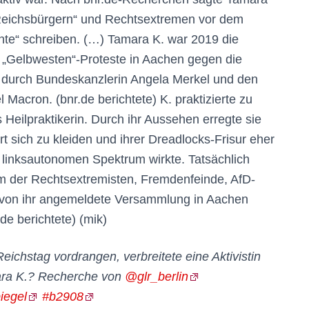
eichsbürgern“ und Rechtsextremen vor dem
te“ schreiben. (…) Tamara K. war 2019 die
 „Gelbwesten“-Proteste in Aachen gegen die
 durch Bundeskanzlerin Angela Merkel und den
acron. (bnr.de berichtete) K. praktizierte zu
s Heilpraktikerin. Durch ihr Aussehen erregte sie
t sich zu kleiden und ihrer Dreadlocks-Frisur eher
s linksautonomen Spektrum wirkte. Tatsächlich
m der Rechtsextremisten, Fremdenfeinde, AfD-
 von ihr angemeldete Versammlung in Aachen
de berichtete) (mik)
chstag vordrangen, verbreitete eine Aktivistin
ara K.? Recherche von
@glr_berlin
iegel
#b2908