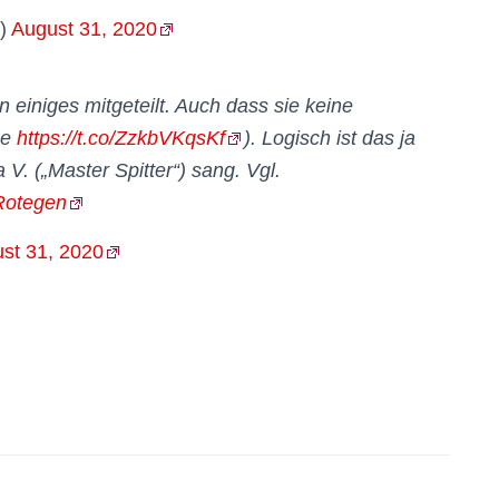
r)
August 31, 2020
n einiges mitgeteilt. Auch dass sie keine
he
https://t.co/ZzkbVKqsKf
). Logisch ist das ja
 V. („Master Spitter“) sang. Vgl.
Rotegen
st 31, 2020