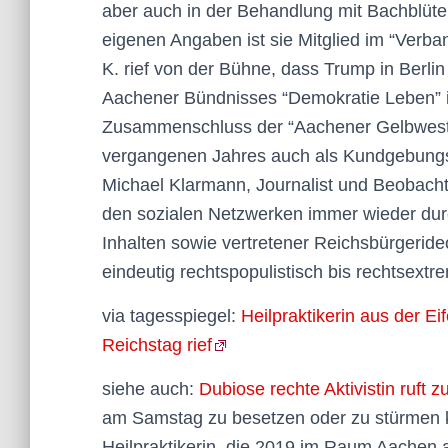
aber auch in der Behandlung mit Bachblüten
eigenen Angaben ist sie Mitglied im “Verba
K. rief von der Bühne, dass Trump in Berli
Aachener Bündnisses “Demokratie Leben” is
Zusammenschluss der “Aachener Gelbweste
vergangenen Jahres auch als Kundgebungs
Michael Klarmann, Journalist und Beobachte
den sozialen Netzwerken immer wieder dur
Inhalten sowie vertretener Reichsbürgerideo
eindeutig rechtspopulistisch bis rechtsextre
via tagesspiegel:
Heilpraktikerin aus der Ei
Reichstag rief
siehe auch:
Dubiose rechte Aktivistin ruft 
am Samstag zu besetzen oder zu stürmen k
Heilpraktikerin, die 2019 im Raum Aachen 