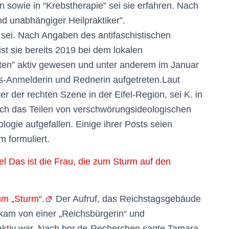
 sowie in “Krebstherapie” sei sie erfahren. Nach
nd unabhängiger Heilpraktiker”.
n sei. Nach Angaben des antifaschistischen
t sie bereits 2019 bei dem lokalen
n” aktiv gewesen und unter anderem im Januar
-Anmelderin und Rednerin aufgetreten.Laut
r der rechten Szene in der Eifel-Region, sei K. in
ch das Teilen von verschwörungsideologischen
logie aufgefallen. Einige ihrer Posts seien
m formuliert.
fel Das ist die Frau, die zum Sturm auf den
zum „Sturm“.
Der Aufruf, das Reichstagsgebäude
am von einer „Reichsbürgerin“ und
aktiv war. Nach bnr.de-Recherchen sagte Tamara