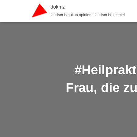
dokmz
fascism is not an opinion - fascism is a crime!
#Heilprakt
Frau, die z