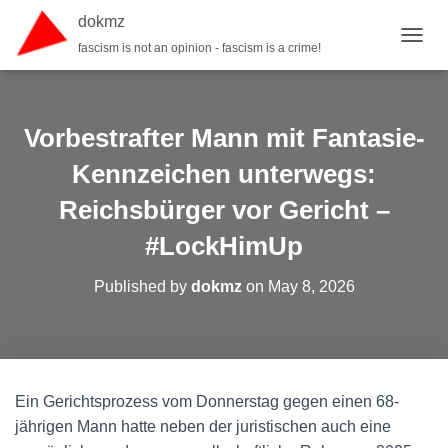
dokmz
fascism is not an opinion - fascism is a crime!
TOGGL
Vorbestrafter Mann mit Fantasie-
Kennzeichen unterwegs:
Reichsbürger vor Gericht –
#LockHimUp
Published by
dokmz
on
May 8, 2026
Ein Gerichtsprozess vom Donnerstag gegen einen 68-
jährigen Mann hatte neben der juristischen auch eine