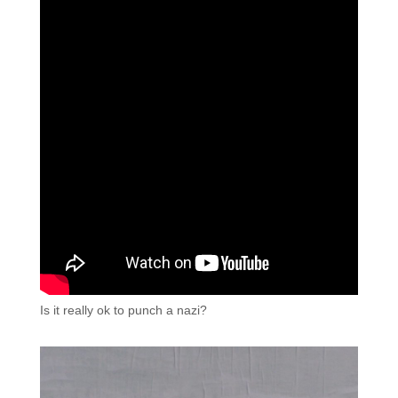
Is it really ok to punch a nazi?