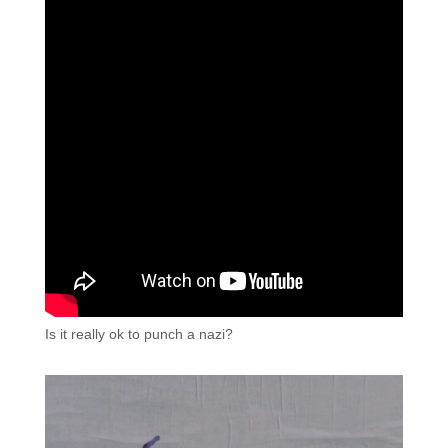
Is it really ok to punch a nazi?