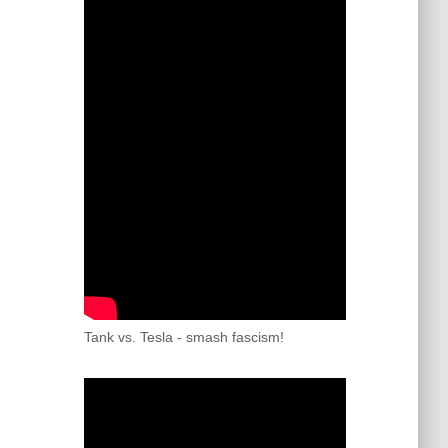
Tank vs. Tesla - smash fascism!