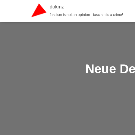
dokmz
fascism is not an opinion - fascism is a crime!
Neue Det