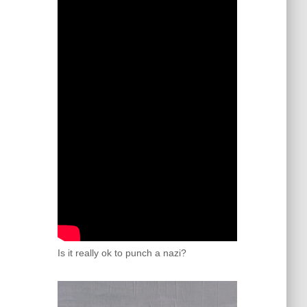
Is it really ok to punch a nazi?