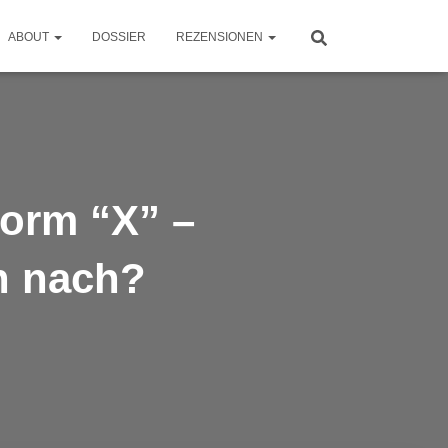
ABOUT
DOSSIER
REZENSIONEN
form “X” –
n nach?