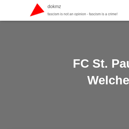
dokmz
fascism is not an opinion - fascism is a crime!
FC St. Pa
Welche