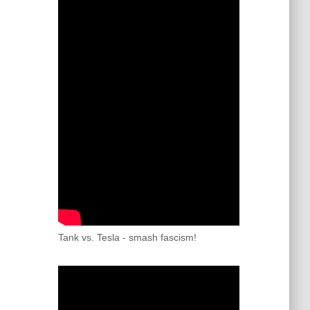
Tank vs. Tesla - smash fascism!