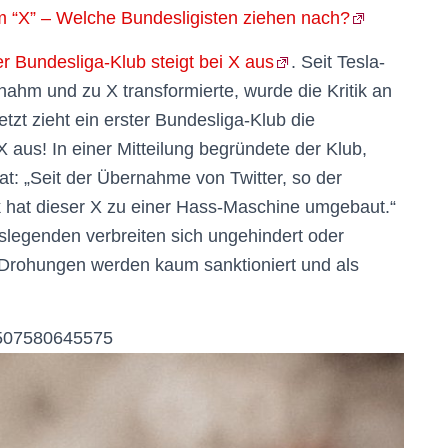
rm “X” – Welche Bundesligisten ziehen nach?
 Bundesliga-Klub steigt bei X aus
. Seit Tesla-
nahm und zu X transformierte, wurde die Kritik an
tzt zieht ein erster Bundesliga-Klub die
 aus! In einer Mitteilung begründete der Klub,
t: „Seit der Übernahme von Twitter, so der
 hat dieser X zu einer Hass-Maschine umgebaut.“
legenden verbreiten sich ungehindert oder
 Drohungen werden kaum sanktioniert und als
95507580645575