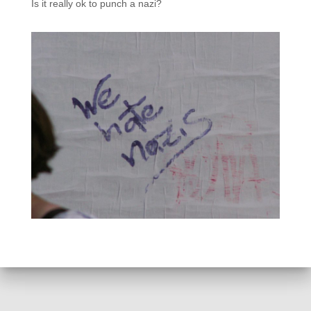
Is it really ok to punch a nazi?