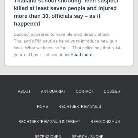
Thailand school shooting: teen suspect
killed at least seven people and injured
more than 30, officials say – as it
happened
Suspect appeared to have planned deadly attack,
Thailand’s PM says as he vows to introduce new gun
laws. What we know so far … Thai police say that a 14-
year-old boy killed two of his
Read more
ABOUT
ANTIQUARIAT
CONTACT
DOSSIER
HOME
RECHTSEXTREMISMUS
RECHTSEXTREMISMUS INTERNAT
REVISIONISMUS
REZENSIONEN
SEARCH / SUCHE