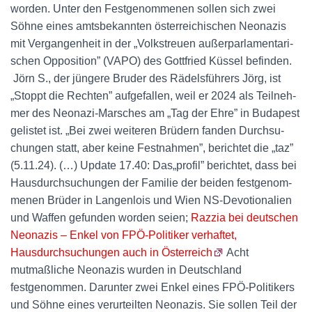
worden. Unter den Fest­ge­nom­me­nen sol­len sich zwei
Söh­ne eines amts­be­kann­ten öster­rei­chi­schen Neo­na­zis
mit Ver­gan­gen­heit in der „Volks­treu­en außer­par­la­men­ta­ri­
schen Oppo­si­ti­on” (VAPO) des Gott­fried Küs­sel befin­den.
Jörn S., der jün­ge­re Bru­der des Rädels­füh­rers Jörg, ist
„Stoppt die Rech­ten” auf­ge­fal­len, weil er 2024 als Teil­neh­
mer des Neo­na­zi-Mar­sches am „Tag der Ehre” in Buda­pest
gelis­tet ist. „Bei zwei wei­te­ren Brü­dern fan­den Durch­su­
chun­gen statt, aber kei­ne Fest­nah­men”, berich­tet die „taz”
(5.11.24). (…) Update 17.40: Das„profil” berich­tet, dass bei
Haus­durch­su­chun­gen der Fami­lie der bei­den fest­ge­nom­
me­nen Brü­der in Lan­gen­lois und Wien NS-Devo­tio­na­li­en
und Waf­fen gefun­den wor­den seien;
Razzia bei deutschen
Neonazis – Enkel von FPÖ-Politiker verhaftet,
Hausdurchsuchungen auch in Österreich
Acht
mutmaßliche Neonazis wurden in Deutschland
festgenommen. Darunter zwei Enkel eines FPÖ-Politikers
und Söhne eines verurteilten Neonazis. Sie sollen Teil der