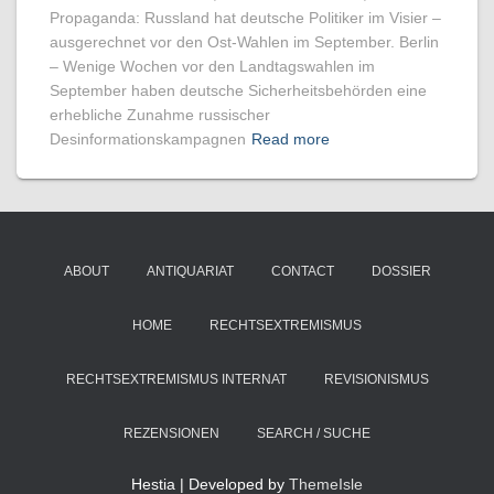
Propaganda: Russland hat deutsche Politiker im Visier –
ausgerechnet vor den Ost-Wahlen im September. Berlin
– Wenige Wochen vor den Landtagswahlen im
September haben deutsche Sicherheitsbehörden eine
erhebliche Zunahme russischer
Desinformationskampagnen
Read more
ABOUT
ANTIQUARIAT
CONTACT
DOSSIER
HOME
RECHTSEXTREMISMUS
RECHTSEXTREMISMUS INTERNAT
REVISIONISMUS
REZENSIONEN
SEARCH / SUCHE
Hestia | Developed by
ThemeIsle