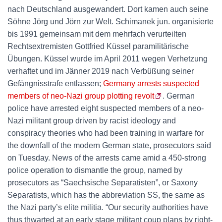
nach Deutschland ausgewandert. Dort kamen auch seine
Söhne Jörg und Jörn zur Welt. Schimanek jun. organisierte
bis 1991 gemeinsam mit dem mehrfach verurteilten
Rechtsextremisten Gottfried Küssel paramilitärische
Übungen. Küssel wurde im April 2011 wegen Verhetzung
verhaftet und im Jänner 2019 nach Verbüßung seiner
Gefängnisstrafe entlassen;
Germany arrests suspected
members of neo-Nazi group plotting revolt
. German
police have arrested eight suspected members of a neo-
Nazi militant group driven by racist ideology and
conspiracy theories who had been training in warfare for
the downfall of the modern German state, prosecutors said
on Tuesday. News of the arrests came amid a 450-strong
police operation to dismantle the group, named by
prosecutors as “Saechsische Separatisten”, or Saxony
Separatists, which has the abbreviation SS, the same as
the Nazi party’s elite militia. “Our security authorities have
thus thwarted at an early stage militant coup plans by right-