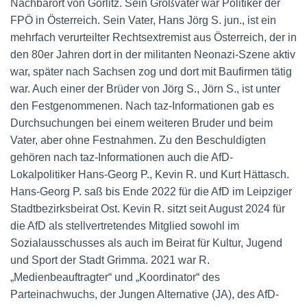
Nachbarort von Görlitz. Sein Großvater war Politiker der
FPÖ in Österreich. Sein Vater, Hans Jörg S. jun., ist ein
mehrfach verurteilter Rechtsextremist aus Österreich, der in
den 80er Jahren dort in der militanten Neonazi-Szene aktiv
war, später nach Sachsen zog und dort mit Baufirmen tätig
war. Auch einer der Brüder von Jörg S., Jörn S., ist unter
den Festgenommenen. Nach taz-Informationen gab es
Durchsuchungen bei einem weiteren Bruder und beim
Vater, aber ohne Festnahmen. Zu den Beschuldigten
gehören nach taz-Informationen auch die AfD-
Lokalpolitiker Hans-Georg P., Kevin R. und Kurt Hättasch.
Hans-Georg P. saß bis Ende 2022 für die AfD im Leipziger
Stadtbezirksbeirat Ost. Kevin R. sitzt seit August 2024 für
die AfD als stellvertretendes Mitglied sowohl im
Sozialausschusses als auch im Beirat für Kultur, Jugend
und Sport der Stadt Grimma. 2021 war R.
„Medienbeauftragter“ und „Koordinator“ des
Parteinachwuchs, der Jungen Alternative (JA), des AfD-