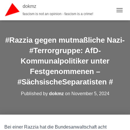
dokmz
fascism is not an opinion - fascism is a crime!
TOGGL
#Razzia gegen mutmaßliche Nazi-
#Terrorgruppe: AfD-
Kommunalpolitiker unter
Festgenommenen –
#SächsischeSeparatisten #
Published by
dokmz
on
November 5, 2024
Bei einer Razzia hat die Bundesanwaltschaft acht