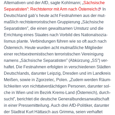
Alternativen und der AfD, sagte Kohlmann; „
Sächsische
Separatisten”: Rechtsterror mit Arm nach Österreich
In
Deutsch­land gab’s heu­te acht Fest­nah­men aus der mut­
maß­lich rechts­ter­ro­ris­ti­schen Grup­pie­rung „Säch­si­sche
Sepa­ra­tis­ten”, die einen gewalt­sa­men Umsturz und die
Errich­tung eines Staa­tes nach Vor­bild des Natio­nal­so­zia­
lis­mus plan­te. Ver­bin­dun­gen füh­ren wie so oft auch nach
Österreich. Heu­te wur­den acht mut­maß­li­che Mit­glie­der
einer rechts­extre­mis­ti­schen ter­ro­ris­ti­schen Ver­ei­ni­gung
namens „Säch­si­sche Sepa­ra­tis­ten” (Abkür­zung „SS”) ver­
haf­tet. Die Fest­nah­men erfolg­ten in ver­schie­de­nen Städ­ten
Deutsch­lands, dar­un­ter Leip­zig, Dres­den und im Land­kreis
Mei­ßen, sowie in Zgor­zel­ec, Polen. „Zudem wer­den Räum­
lich­kei­ten von nicht­tat­ver­däch­ti­gen Per­so­nen, dar­un­ter sol­
che in Wien und im Bezirk Krems-Land (Öster­reich), durch­
sucht”, berich­tet die deut­sche Gene­ral­bun­des­an­walt­schaft
in einer Pres­se­mit­tei­lung. Auch drei AfD-Poli­ti­ker, dar­un­ter
der Stadt­rat Kurt Hätt­asch aus Grim­ma, sei­en ver­haf­tet