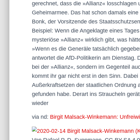
gerechnet, dass die »Allianz« losschlagen
Geheimarmee. Das hat schon damals eine 
Bonk, der Vorsitzende des Staatsschutzsen
Beispiel: Wenn die Angeklagte eines Tage
mysteriöse »Allianz« wirklich gibt, was hätt
»Wenn es die Generäle tatsächlich gegeben 
antwortet die AfD-Politikerin am Dienstag.
bei der »Allianz«, sondern im Gegenteil a
kommt ihr gar nicht erst in den Sinn. Dabei 
Außerkraftsetzen der staatlichen Ordnung a
gefunden habe. Derart ins Straucheln ger
wieder
via nd:
Birgit Malsack-Winkemann: Unfreiwil
Von Rafael P. D. Suppmann, CC-BY-SA 4.