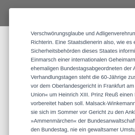
Verschwörungsglaube und Adligenverehrung
Richterin. Eine Staatsdienerin also, wie e
Sicherheitsbehörden dieses Staates infor
Einmarsch einer internationalen Geheimarm
ehemaligen Bundestagsabgeordneten der AfD
Verhandlungstagen steht die 60-Jährige z
vor dem Oberlandesgericht in Frankfurt am M
Union« um Heinrich XIII. Prinz Reuß einen
vorbereitet haben soll. Malsack-Winkemann
sie sich im Sommer vor Gericht zu den An
»Ammenmärchen« der Bundesanwaltschaft ge
den Bundestag, nie ein gewaltsamer Umstu