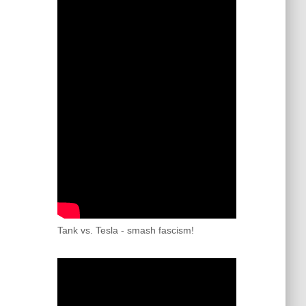
Tank vs. Tesla - smash fascism!