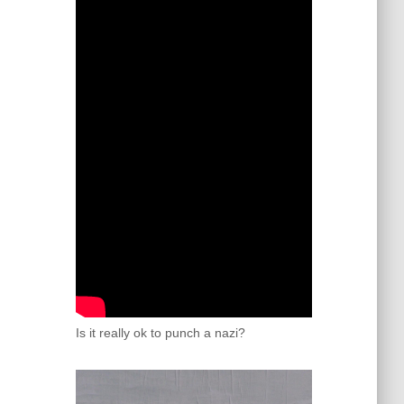
Is it really ok to punch a nazi?