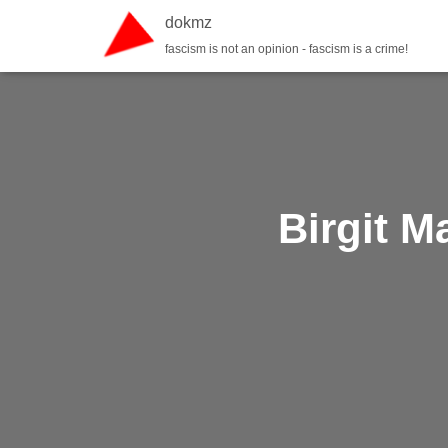
dokmz
fascism is not an opinion - fascism is a crime!
Birgit M