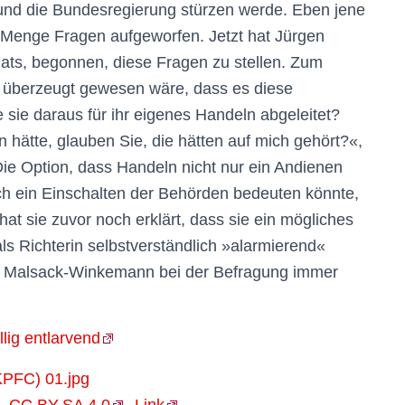
 und die Bundesregierung stürzen werde. Eben jene
Menge Fragen aufgeworfen. Jetzt hat Jürgen
ats, begonnen, diese Fragen zu stellen. Zum
s überzeugt gewesen wäre, dass es diese
e sie daraus für ihr eigenes Handeln abgeleitet?
hätte, glauben Sie, die hätten auf mich gehört?«,
 Die Option, dass Handeln nicht nur ein Andienen
uch ein Einschalten der Behörden bedeuten könnte,
hat sie zuvor noch erklärt, dass sie ein mögliches
ls Richterin selbstverständlich »alarmierend«
ät Malsack-Winkemann bei der Befragung immer
lig entlarvend
0,
CC BY-SA 4.0
,
Link