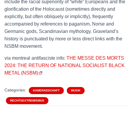
include the racial superiority of “white” Europeans and the
glorification of the Holocaust (sometimes directly and
explicitly, but often obliquely or implicitly), frequently
accompanied by references to paganism, Norse and
Germanic gods, Scandinavian mythology. Graveland’s
history is punctuated by more or less direct links with the
NSBM movement.
via montreal antifasciste info:
THE MESSE DES MORTS
2024: THE RETURN OF NATIONAL SOCIALIST BLACK
METAL (NSBM)
Categories:
KAMERADSCHAFT
MUSIK
RECHTSEXTREMISMUS