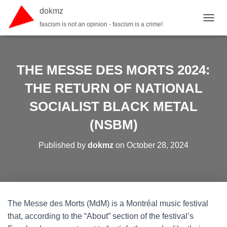
dokmz
fascism is not an opinion - fascism is a crime!
TOGGL
THE MESSE DES MORTS 2024:
THE RETURN OF NATIONAL
SOCIALIST BLACK METAL
(NSBM)
Published by
dokmz
on
October 28, 2024
The Messe des Morts (MdM) is a Montréal music festival
that, according to the “About” section of the festival’s