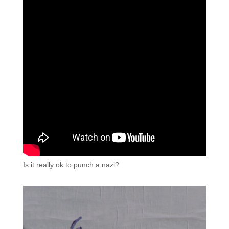
Is it really ok to punch a nazi?