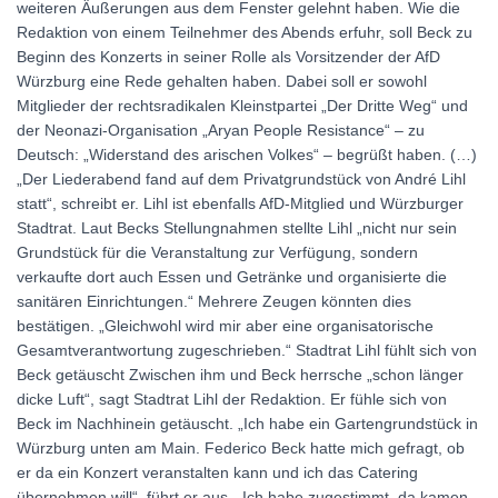
weiteren Äußerungen aus dem Fenster gelehnt haben. Wie die
Redaktion von einem Teilnehmer des Abends erfuhr, soll Beck zu
Beginn des Konzerts in seiner Rolle als Vorsitzender der AfD
Würzburg eine Rede gehalten haben. Dabei soll er sowohl
Mitglieder der rechtsradikalen Kleinstpartei „Der Dritte Weg“ und
der Neonazi-Organisation „Aryan People Resistance“ – zu
Deutsch: „Widerstand des arischen Volkes“ – begrüßt haben. (…)
„Der Liederabend fand auf dem Privatgrundstück von André Lihl
statt“, schreibt er. Lihl ist ebenfalls AfD-Mitglied und Würzburger
Stadtrat. Laut Becks Stellungnahmen stellte Lihl „nicht nur sein
Grundstück für die Veranstaltung zur Verfügung, sondern
verkaufte dort auch Essen und Getränke und organisierte die
sanitären Einrichtungen.“ Mehrere Zeugen könnten dies
bestätigen. „Gleichwohl wird mir aber eine organisatorische
Gesamtverantwortung zugeschrieben.“ Stadtrat Lihl fühlt sich von
Beck getäuscht Zwischen ihm und Beck herrsche „schon länger
dicke Luft“, sagt Stadtrat Lihl der Redaktion. Er fühle sich von
Beck im Nachhinein getäuscht. „Ich habe ein Gartengrundstück in
Würzburg unten am Main. Federico Beck hatte mich gefragt, ob
er da ein Konzert veranstalten kann und ich das Catering
übernehmen will“, führt er aus. „Ich habe zugestimmt, da kamen