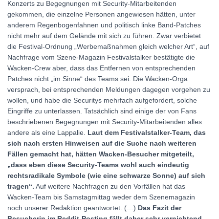
Konzerts zu Begegnungen mit Security-Mitarbeitenden
gekommen, die einzelne Personen angewiesen hätten, unter
anderem Regenbogenfahnen und politisch linke Band-Patches
nicht mehr auf dem Gelände mit sich zu führen. Zwar verbietet
die Festival-Ordnung „Werbemaßnahmen gleich welcher Art“, auf
Nachfrage vom Szene-Magazin Festivalstalker bestätigte die
Wacken-Crew aber, dass das Entfernen von entsprechenden
Patches nicht „im Sinne“ des Teams sei. Die Wacken-Orga
versprach, bei entsprechenden Meldungen dagegen vorgehen zu
wollen, und habe die Securitys mehrfach aufgefordert, solche
Eingriffe zu unterlassen. Tatsächlich sind einige der von Fans
beschriebenen Begegnungen mit Security-Mitarbeitenden alles
andere als eine Lappalie.
Laut dem Festivalstalker-Team, das
sich nach ersten Hinweisen auf die Suche nach weiteren
Fällen gemacht hat, hätten Wacken-Besucher mitgeteilt,
„dass eben diese Security-Teams wohl auch eindeutig
rechtsradikale Symbole (wie eine schwarze Sonne) auf sich
tragen“.
Auf weitere Nachfragen zu den Vorfällen hat das
Wacken-Team bis Samstagmittag weder dem Szenemagazin
noch unserer Redaktion geantwortet. (…)
Das Fazit der
Besucherin im Reddit-Posting fällt daher sehr vernichtend