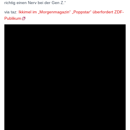
richtig einen Nerv bei der Gen Z.“
via taz
: Ikkimel im „Morgenmagazin“ „Poppstar“ überfordert ZDF-
Publikum