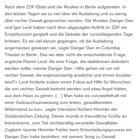
Nach dem ZDF-Eklat sind die Musiker in Berlin aufgetreten. In
den letzten Tagen sei zu viel über die Ausladung und zu wenig
über rechte Gewalt gesprochen worden. Die Musiker Danger Dan
und Igor Levit haben nach dem abgesagten Auftritt im ZDF ein
Ersatzkonzert gespielt und die Debatte der zurückliegenden Tage
kritisiert. Es sei viel darum gegangen, ob die Ausladung
angemessen gewesen sei, sagte Danger Dan im Columbia
Theater in Berlin. Das sei aber nicht die entscheidende Frage,
ergänzte Pianist Levit. Als eine Frage, die stattdessen diskutiert
werden sollte, nannte Danger Dan: »Wie gehen wir um mit
rechter Gewalt, die explosionsartig anwächst und immer brutaler
wird?« Levit forderte zudem einen Fokus auf Hilfe für Menschen,
die von rechter Gewalt bedroht werden und etwa Angst hätten,
aus dem Haus zu gehen. (…) Man habe es »unzweifelhaft mit
einer Gebrauchsanweisung zum linken, gewaltbereiten
Widerstand zu tun«, sagte Intendant Norbert Himmler der
Süddeutschen Zeitung. Dieser münde in freundliche Grüße an
linksextreme, zum Teil rechtskräftig verurteilte Gewalttäter.
Zugleich räumte Himmler Fehler beim Entscheidungsprozess ein.
Danger Dan hatte bestritten, mit seinem Song zu Gewalt