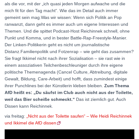
als die vor, mit der „ich quasi jeden Morgen aufwache und die
mich fit für den Tag macht“. Wie das im Detail auch immer
gemeint sein mag.Was wir wissen: Wenn sich Politik an Pop
ranwanzt, dann geht es immer auch um eigene Interessen und
Themen. Und die spittet Podcast-Host Reichinnek schnell, ohne
Punkt und Komma, und in bester Battle-Rap-Freestyle-Manier.
Der Linken-Politikerin geht es nicht um journalistische
Distanz.Familienpolitik und Fotzenrap – wie geht das zusammen?
Sie fragt Ikkimel nicht nach ihrer Sozialisation – sie rast wie in
einem assoziativen Teilchenbeschleuniger durch ihre eigene
politische Themenagenda (Cancel Culture, Abtreibung, digitale
Gewalt, Bildung, Care-Arbeit) und hofft, dass zumindest einige
ihrer Punchlines bei der Künstlerin kleben bleiben.
Zum Thema
AfD heißt es: „Du säufst im Club auch nicht aus der Toilette,
weil das Bier scheiße schmeckt.“
Das ist ziemlich gut. Auch
Dissen kann Reichinnek.
via freitag:
„Nicht aus der Toilette saufen“ – Wie Heidi Reichinnek
und Ikkimel die AfD dissen