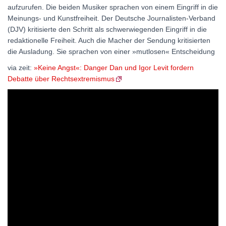
aufzurufen. Die beiden Musiker sprachen von einem Eingriff in die
Meinungs- und Kunstfreiheit. Der Deutsche Journalisten-Verband
(DJV) kritisierte den Schritt als schwerwiegenden Eingriff in die
redaktionelle Freiheit. Auch die Macher der Sendung kritisierten
die Ausladung. Sie sprachen von einer »mutlosen« Entscheidung
via zeit:
»Keine Angst«: Danger Dan und Igor Levit fordern
Debatte über Rechtsextremismus