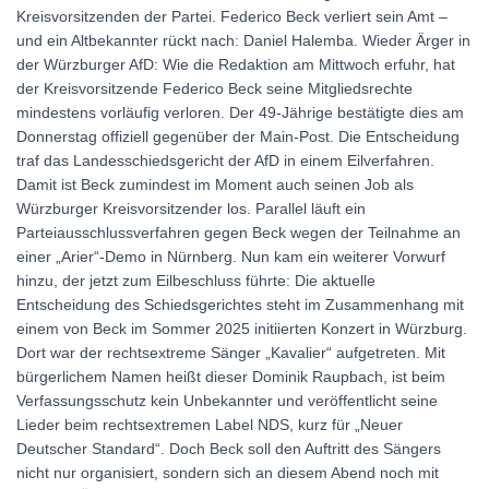
Kreisvorsitzenden der Partei. Federico Beck verliert sein Amt –
und ein Altbekannter rückt nach: Daniel Halemba. Wieder Ärger in
der Würzburger AfD: Wie die Redaktion am Mittwoch erfuhr, hat
der Kreisvorsitzende Federico Beck seine Mitgliedsrechte
mindestens vorläufig verloren. Der 49-Jährige bestätigte dies am
Donnerstag offiziell gegenüber der Main-Post. Die Entscheidung
traf das Landesschiedsgericht der AfD in einem Eilverfahren.
Damit ist Beck zumindest im Moment auch seinen Job als
Würzburger Kreisvorsitzender los. Parallel läuft ein
Parteiausschlussverfahren gegen Beck wegen der Teilnahme an
einer „Arier“-Demo in Nürnberg. Nun kam ein weiterer Vorwurf
hinzu, der jetzt zum Eilbeschluss führte: Die aktuelle
Entscheidung des Schiedsgerichtes steht im Zusammenhang mit
einem von Beck im Sommer 2025 initiierten Konzert in Würzburg.
Dort war der rechtsextreme Sänger „Kavalier“ aufgetreten. Mit
bürgerlichem Namen heißt dieser Dominik Raupbach, ist beim
Verfassungsschutz kein Unbekannter und veröffentlicht seine
Lieder beim rechtsextremen Label NDS, kurz für „Neuer
Deutscher Standard“. Doch Beck soll den Auftritt des Sängers
nicht nur organisiert, sondern sich an diesem Abend noch mit