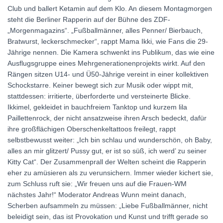
Club und ballert Ketamin auf dem Klo. An diesem Montagmorgen
steht die Berliner Rapperin auf der Bühne des ZDF-
„Morgenmagazins“. „Fußballmänner, alles Penner/ Bierbauch,
Bratwurst, leckerschmecker“, rappt Mama Ikki, wie Fans die 29-
Jährige nennen. Die Kamera schwenkt ins Publikum, das wie eine
Ausflugsgruppe eines Mehrgenerationenprojekts wirkt. Auf den
Rängen sitzen U14- und Ü50-Jährige vereint in einer kollektiven
Schockstarre. Keiner bewegt sich zur Musik oder wippt mit,
stattdessen: irritierte, überforderte und versteinerte Blicke.
Ikkimel, gekleidet in bauchfreiem Tanktop und kurzem lila
Paillettenrock, der nicht ansatzweise ihren Arsch bedeckt, dafür
ihre großflächigen Oberschenkeltattoos freilegt, rappt
selbstbewusst weiter: „Ich bin schlau und wunderschön, oh Baby,
alles an mir glitzert/ Pussy gut, er ist so süß, ich werd’ zu seiner
Kitty Cat“. Der Zusammenprall der Welten scheint die Rapperin
eher zu amüsieren als zu verunsichern. Immer wieder kichert sie,
zum Schluss ruft sie: „Wir freuen uns auf die Frauen-WM
nächstes Jahr!“ Moderator Andreas Wunn meint danach,
Scherben aufsammeln zu müssen: „Liebe Fußballmänner, nicht
beleidigt sein, das ist Provokation und Kunst und trifft gerade so