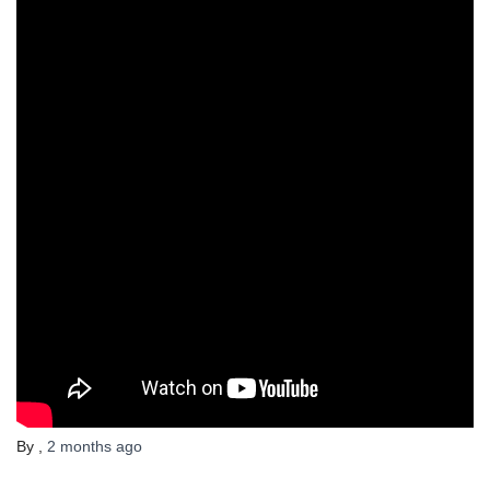
By
,
2 months
ago