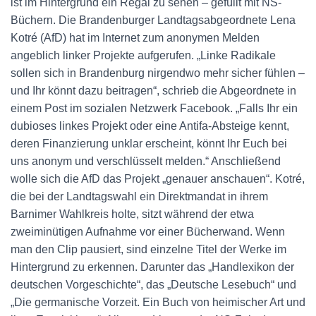
ist im Hintergrund ein Regal zu sehen – gefüllt mit NS-
Büchern. Die Brandenburger Landtagsabgeordnete Lena
Kotré (AfD) hat im Internet zum anonymen Melden
angeblich linker Projekte aufgerufen. „Linke Radikale
sollen sich in Brandenburg nirgendwo mehr sicher fühlen –
und Ihr könnt dazu beitragen“, schrieb die Abgeordnete in
einem Post im sozialen Netzwerk Facebook. „Falls Ihr ein
dubioses linkes Projekt oder eine Antifa-Absteige kennt,
deren Finanzierung unklar erscheint, könnt Ihr Euch bei
uns anonym und verschlüsselt melden.“ Anschließend
wolle sich die AfD das Projekt „genauer anschauen“. Kotré,
die bei der Landtagswahl ein Direktmandat in ihrem
Barnimer Wahlkreis holte, sitzt während der etwa
zweiminütigen Aufnahme vor einer Bücherwand. Wenn
man den Clip pausiert, sind einzelne Titel der Werke im
Hintergrund zu erkennen. Darunter das „Handlexikon der
deutschen Vorgeschichte“, das „Deutsche Lesebuch“ und
„Die germanische Vorzeit. Ein Buch von heimischer Art und