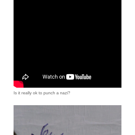
Is it really ok to punch a nazi?