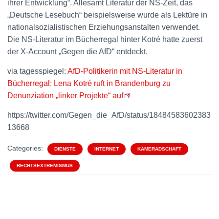
ihrer Entwicklung“. Allesamt Literatur der NS-Zeit, das
„Deutsche Lesebuch“ beispielsweise wurde als Lektüre in
nationalsozialistischen Erziehungsanstalten verwendet.
Die NS-Literatur im Bücherregal hinter Kotré hatte zuerst
der X-Account „Gegen die AfD“ entdeckt.
via tagesspiegel:
AfD-Politikerin mit NS-Literatur in
Bücherregal: Lena Kotré ruft in Brandenburg zu
Denunziation „linker Projekte“ auf
https://twitter.com/Gegen_die_AfD/status/18484583602383
13668
Categories:
DIENSTE
INTERNET
KAMERADSCHAFT
RECHTSEXTREMISMUS