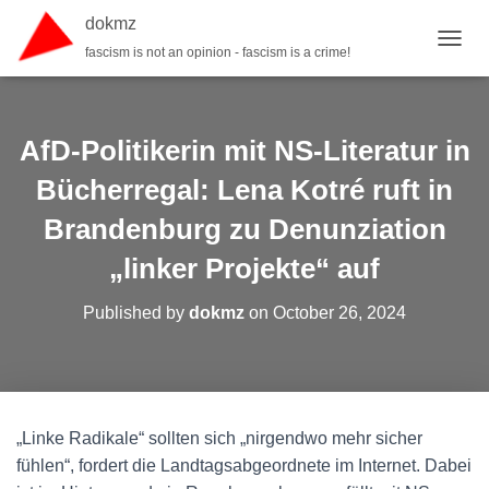
dokmz
fascism is not an opinion - fascism is a crime!
TOGGL
AfD-Politikerin mit NS-Literatur in
Bücherregal: Lena Kotré ruft in
Brandenburg zu Denunziation
„linker Projekte“ auf
Published by
dokmz
on
October 26, 2024
„Linke Radikale“ sollten sich „nirgendwo mehr sicher
fühlen“, fordert die Landtagsabgeordnete im Internet. Dabei