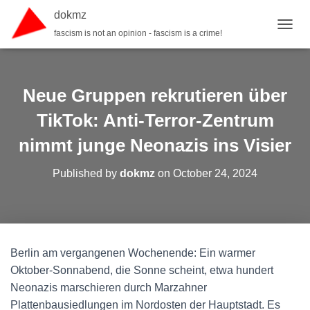
dokmz
fascism is not an opinion - fascism is a crime!
TOGGL
Neue Gruppen rekrutieren über
TikTok: Anti-Terror-Zentrum
nimmt junge Neonazis ins Visier
Published by
dokmz
on
October 24, 2024
Berlin am vergangenen Wochenende: Ein warmer
Oktober-Sonnabend, die Sonne scheint, etwa hundert
Neonazis marschieren durch Marzahner
Plattenbausiedlungen im Nordosten der Hauptstadt. Es