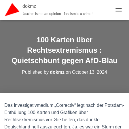
dokmz
fascism is not an opinion - fascism is a crime!
T
O
G
G
L
100 Karten über
E
N
Rechtsextremismus :
A
Quietschbunt gegen AfD-Blau
V
I
G
Published by
dokmz
on
October 13, 2024
A
T
I
O
N
Das Investigativmedium „Correctiv“ legt nach der Potsdam-
Enthüllung 100 Karten und Grafiken über
Rechtsextremismus vor. Sie helfen, das dunkle
Deutschland hell auszuleuchten. Ja, es war ein Sturm der