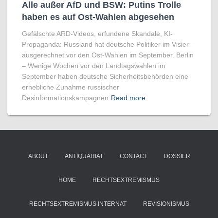
Alle außer AfD und BSW: Putins Trolle
haben es auf Ost-Wahlen abgesehen
Gefälschte ARD-Videos, erfundene Skandale, KI-
Propaganda: Russland hat deutsche Politiker im Visier –
ausgerechnet vor den Ost-Wahlen im September. Berlin
– Wenige Wochen vor den Landtagswahlen im
September haben deutsche Sicherheitsbehörden eine
erhebliche Zunahme russischer
Desinformationskampagnen
Read more
ABOUT
ANTIQUARIAT
CONTACT
DOSSIER
HOME
RECHTSEXTREMISMUS
RECHTSEXTREMISMUS INTERNAT
REVISIONISMUS