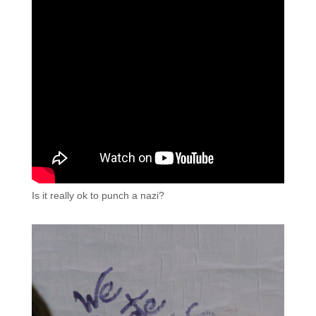
Is it really ok to punch a nazi?