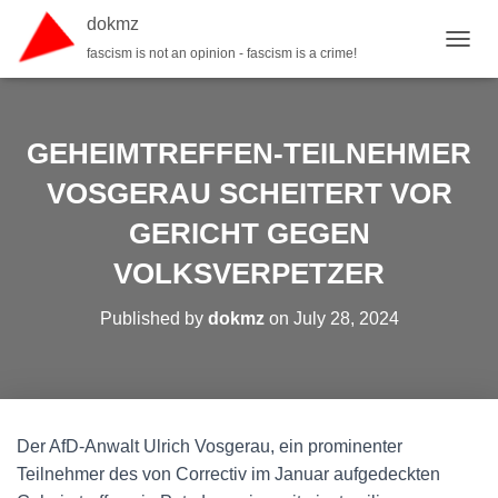
dokmz
fascism is not an opinion - fascism is a crime!
TOGGL
GEHEIMTREFFEN-TEILNEHMER
VOSGERAU SCHEITERT VOR
GERICHT GEGEN
VOLKSVERPETZER
Published by
dokmz
on
July 28, 2024
Der AfD-Anwalt Ulrich Vosgerau, ein prominenter
Teilnehmer des von Correctiv im Januar aufgedeckten