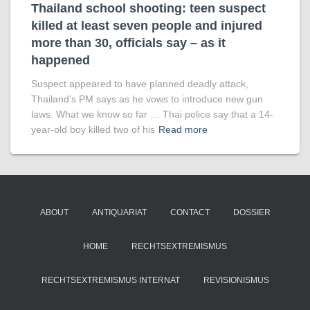
Thailand school shooting: teen suspect
killed at least seven people and injured
more than 30, officials say – as it
happened
Suspect appeared to have planned deadly attack,
Thailand’s PM says as he vows to introduce new gun
laws. What we know so far … Thai police say that a 14-
year-old boy killed two of his
Read more
ABOUT
ANTIQUARIAT
CONTACT
DOSSIER
HOME
RECHTSEXTREMISMUS
RECHTSEXTREMISMUS INTERNAT
REVISIONISMUS