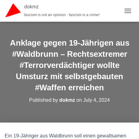
dokmz
fascism is not an opinion - fascism is a crime!
TOGGL
Anklage gegen 19-Jährigen aus
#Waldbrunn – Rechtsextremer
#Terrorverdächtiger wollte
Umsturz mit selbstgebauten
#Waffen erreichen
Published by
dokmz
on
July 4, 2024
Ein 19-Jähriger aus Waldbrunn soll einen gewaltsamen