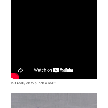
Is it really ok to punch a nazi?