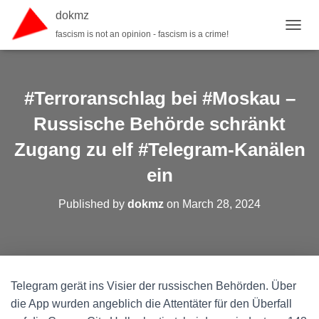
dokmz
fascism is not an opinion - fascism is a crime!
TOGGL
#Terroranschlag bei #Moskau –
Russische Behörde schränkt
Zugang zu elf #Telegram-Kanälen
ein
Published by
dokmz
on
March 28, 2024
Telegram gerät ins Visier der russischen Behörden. Über
die App wurden angeblich die Attentäter für den Überfall