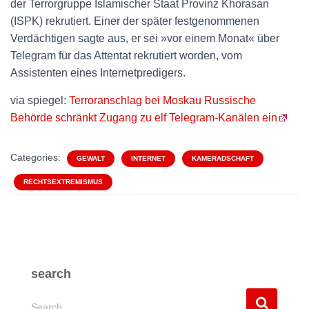
der Terrorgruppe Islamischer Staat Provinz Khorasan
(ISPK) rekrutiert. Einer der später festgenommenen
Verdächtigen sagte aus, er sei »vor einem Monat« über
Telegram für das Attentat rekrutiert worden, vom
Assistenten eines Internetpredigers.
via spiegel:
Terroranschlag bei Moskau Russische
Behörde schränkt Zugang zu elf Telegram-Kanälen ein
Categories:
GEWALT
INTERNET
KAMERADSCHAFT
RECHTSEXTREMISMUS
search
S
Search …