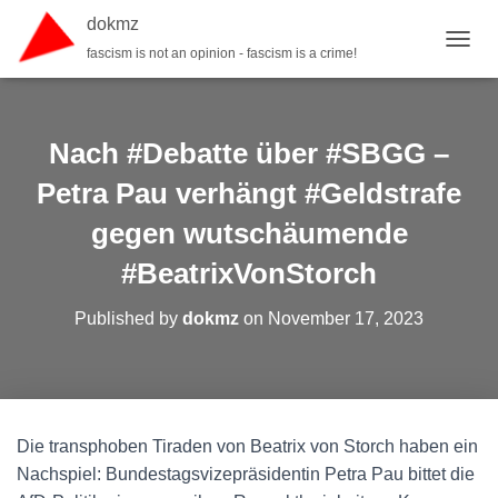
dokmz
fascism is not an opinion - fascism is a crime!
TOGGL
Nach #Debatte über #SBGG –
Petra Pau verhängt #Geldstrafe
gegen wutschäumende
#BeatrixVonStorch
Published by
dokmz
on
November 17, 2023
Die transphoben Tiraden von Beatrix von Storch haben ein
Nachspiel: Bundestagsvizepräsidentin Petra Pau bittet die