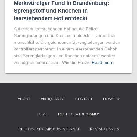
Merkwürdiger Fund in Brandenburg:
Sprengstoff und Knochen in
leerstehendem Hof entdeckt
Auf einem leerstehenden Hof hat die Polizei
Sprengladungen und Knochen entdeckt – vermutlich
menschliche. Die gefundenen Sprengladungen wurden
kontrolliert gesprengt. In einem leerstehenden Gehöft
sind Sprengladungen und Knochen entdeckt worden –
womöglich menschliche. Wie die Polizei
Read more
ABOUT
ANTIQUARIAT
CONTACT
DOSSIER
HOME
RECHTSEXTREMISMUS
RECHTSEXTREMISMUS INTERNAT
REVISIONISMUS