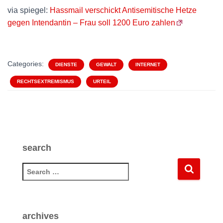
via spiegel:
Hassmail verschickt Antisemitische Hetze
gegen Intendantin – Frau soll 1200 Euro zahlen
Categories:
DIENSTE
GEWALT
INTERNET
RECHTSEXTREMISMUS
URTEIL
search
S
e
a
r
c
archives
h