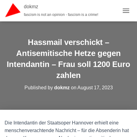
dokmz
fascism is not an opinion - fascism is a crime!
TOGGL
Hassmail verschickt –
Antisemitische Hetze gegen
Intendantin – Frau soll 1200 Euro
zahlen
Published by
dokmz
on
August 17, 2023
Die Intendantin der Staatsoper Hannover erhielt eine
menschenverachtende Nachricht – für die Absenderin hat