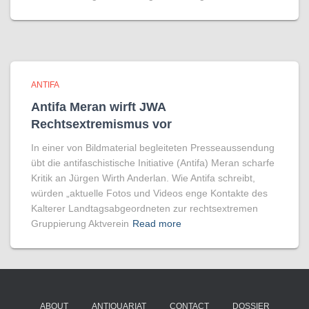
ANTIFA
Antifa Meran wirft JWA
Rechtsextremismus vor
In einer von Bildmaterial begleiteten Presseaussendung
übt die antifaschistische Initiative (Antifa) Meran scharfe
Kritik an Jürgen Wirth Anderlan. Wie Antifa schreibt,
würden „aktuelle Fotos und Videos enge Kontakte des
Kalterer Landtagsabgeordneten zur rechtsextremen
Gruppierung Aktverein
Read more
ABOUT
ANTIQUARIAT
CONTACT
DOSSIER