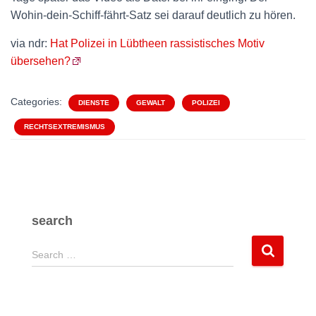
Wohin-dein-Schiff-fährt-Satz sei darauf deutlich zu hören.
via ndr:
Hat Polizei in Lübtheen rassistisches Motiv
übersehen?
Categories:
DIENSTE
GEWALT
POLIZEI
RECHTSEXTREMISMUS
search
S
Search …
e
a
r
c