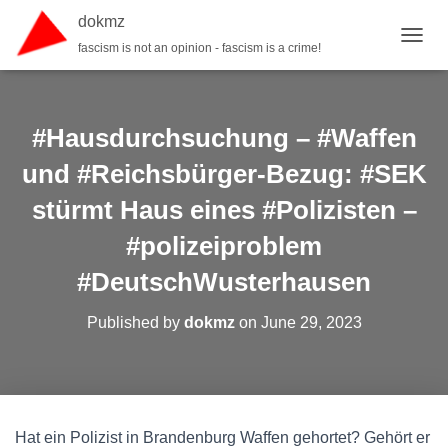
dokmz
fascism is not an opinion - fascism is a crime!
TOGGL
#Hausdurchsuchung – #Waffen
und #Reichsbürger-Bezug: #SEK
stürmt Haus eines #Polizisten –
#polizeiproblem
#DeutschWusterhausen
Published by
dokmz
on
June 29, 2023
Hat ein Polizist in Brandenburg Waffen gehortet? Gehört er