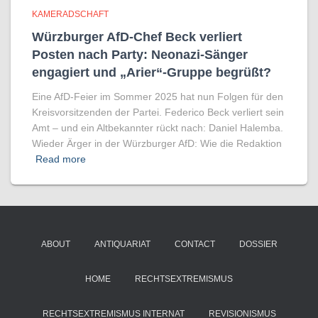
KAMERADSCHAFT
Würzburger AfD-Chef Beck verliert
Posten nach Party: Neonazi-Sänger
engagiert und „Arier“-Gruppe begrüßt?
Eine AfD-Feier im Sommer 2025 hat nun Folgen für den
Kreisvorsitzenden der Partei. Federico Beck verliert sein
Amt – und ein Altbekannter rückt nach: Daniel Halemba.
Wieder Ärger in der Würzburger AfD: Wie die Redaktion
Read more
ABOUT
ANTIQUARIAT
CONTACT
DOSSIER
HOME
RECHTSEXTREMISMUS
RECHTSEXTREMISMUS INTERNAT
REVISIONISMUS