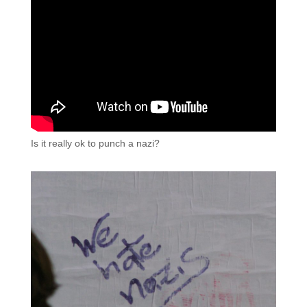
Is it really ok to punch a nazi?