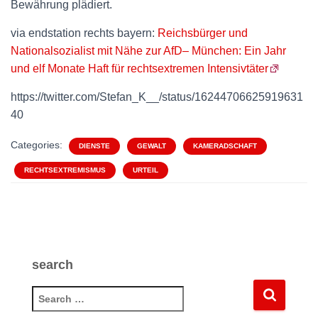
Bewährung plädiert.
via endstation rechts bayern:
Reichsbürger und
Nationalsozialist mit Nähe zur AfD– München: Ein Jahr
und elf Monate Haft für rechtsextremen Intensivtäter
https://twitter.com/Stefan_K__/status/16244706625919631
40
Categories:
DIENSTE
GEWALT
KAMERADSCHAFT
RECHTSEXTREMISMUS
URTEIL
search
S
e