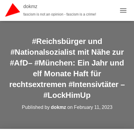
dokmz
fascism is not an opinion - fascism is a crime!
TOGGL
#Reichsbürger und
#Nationalsozialist mit Nähe zur
#AfD– #München: Ein Jahr und
elf Monate Haft für
rechtsextremen #Intensivtäter –
#LockHimUp
Published by
dokmz
on
February 11, 2023