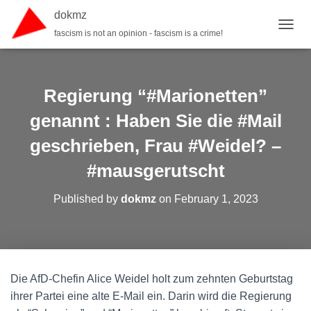
dokmz
fascism is not an opinion - fascism is a crime!
TOGGL
Regierung “#Marionetten”
genannt : Haben Sie die #Mail
geschrieben, Frau #Weidel? –
#mausgerutscht
Published by
dokmz
on
February 1, 2023
Die AfD-Chefin Alice Weidel holt zum zehnten Geburtstag
ihrer Partei eine alte E-Mail ein. Darin wird die Regierung