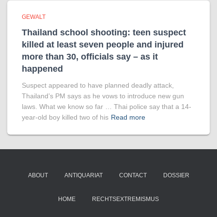
GEWALT
Thailand school shooting: teen suspect
killed at least seven people and injured
more than 30, officials say – as it
happened
Suspect appeared to have planned deadly attack,
Thailand’s PM says as he vows to introduce new gun
laws. What we know so far … Thai police say that a 14-
year-old boy killed two of his
Read more
ABOUT
ANTIQUARIAT
CONTACT
DOSSIER
HOME
RECHTSEXTREMISMUS