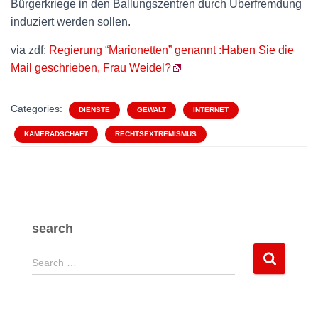
Bürgerkriege in den Ballungszentren durch Überfremdung
induziert werden sollen.
via zdf:
Regierung “Marionetten” genannt :Haben Sie die
Mail geschrieben, Frau Weidel?
Categories:
DIENSTE
GEWALT
INTERNET
KAMERADSCHAFT
RECHTSEXTREMISMUS
search
S
Search …
e
a
r