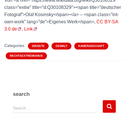
Von <a href=”https://www.wikidata.org/wiki/Q30108329″
class=”extiw” title=”d:Q30108329″><span title=”deutscher
Fotograf”>Olaf Kosinsky</span></a> – <span class=”int-
own-work” lang=”de”>Eigenes Werk</span>,
CC BY-SA
3.0 de
,
Link
Categories:
DIENSTE
GEWALT
KAMERADSCHAFT
RECHTSEXTREMISMUS
search
S
Search …
e
a
r