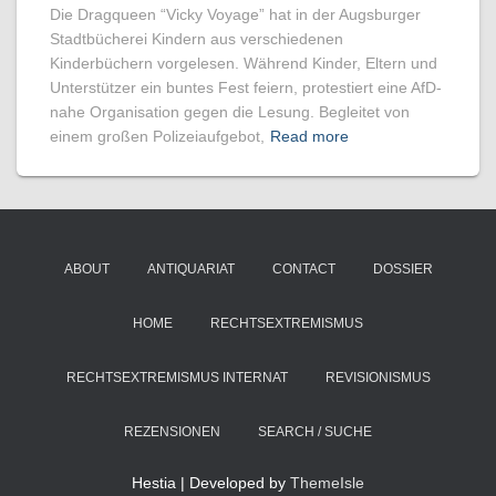
Die Dragqueen “Vicky Voyage” hat in der Augsburger
Stadtbücherei Kindern aus verschiedenen
Kinderbüchern vorgelesen. Während Kinder, Eltern und
Unterstützer ein buntes Fest feiern, protestiert eine AfD-
nahe Organisation gegen die Lesung. Begleitet von
einem großen Polizeiaufgebot,
Read more
ABOUT
ANTIQUARIAT
CONTACT
DOSSIER
HOME
RECHTSEXTREMISMUS
RECHTSEXTREMISMUS INTERNAT
REVISIONISMUS
REZENSIONEN
SEARCH / SUCHE
Hestia | Developed by
ThemeIsle