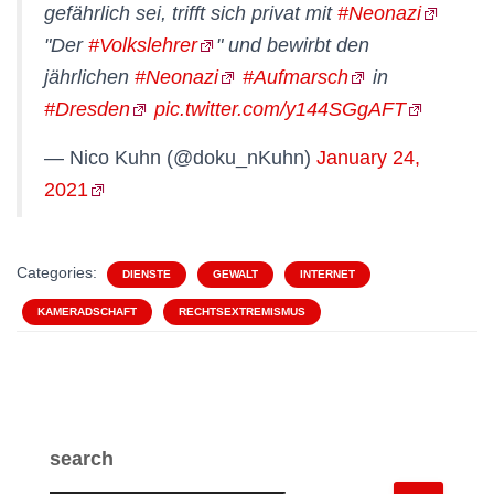
gefährlich sei, trifft sich privat mit
#Neonazi
"Der
#Volkslehrer
" und bewirbt den
jährlichen
#Neonazi
#Aufmarsch
in
#Dresden
pic.twitter.com/y144SGgAFT
— Nico Kuhn (@doku_nKuhn)
January 24,
2021
Categories:
DIENSTE
GEWALT
INTERNET
KAMERADSCHAFT
RECHTSEXTREMISMUS
search