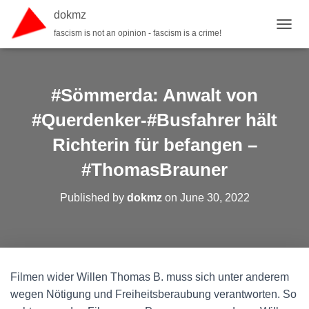
dokmz
fascism is not an opinion - fascism is a crime!
TOGGL
#Sömmerda: Anwalt von
#Querdenker-#Busfahrer hält
Richterin für befangen –
#ThomasBrauner
Published by
dokmz
on
June 30, 2022
Filmen wider Willen Thomas B. muss sich unter anderem
wegen Nötigung und Freiheitsberaubung verantworten. So