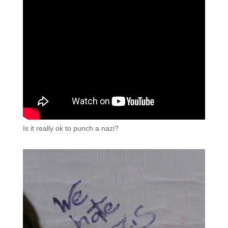
Is it really ok to punch a nazi?