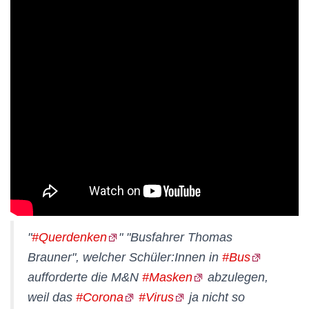
"
#Querdenken
" "Busfahrer Thomas
Brauner", welcher Schüler:Innen in
#Bus
aufforderte die M&N
#Masken
abzulegen,
weil das
#Corona
#Virus
ja nicht so