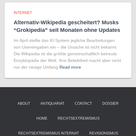
INTERNET
Alternativ-Wikipedia gescheitert? Musks
“Grokipedia” seit Monaten ohne Updates
Im April stellte das KI-System jegliche Bearbeitungen
von Usereingaben ein – die Ursache ist nicht bekannt.
Die Wikipedia ist die größte gemeinschaftlich betreute
Enzyklopädie der Welt. Ihre Beliebtheit macht aber nicht
nur der riesige Umfang
Read more
ABOUT
ANTIQUARIAT
CONTACT
DOSSIER
HOME
RECHTSEXTREMISMUS
RECHTSEXTREMISMUS INTERNAT
REVISIONISMUS