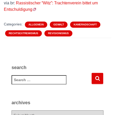
via br:
Rassistischer “Witz”: Trachtenverein bittet um
Entschuldigung
Categories:
ALLGEMEIN
GEWALT
KAMERADSCHAFT
RECHTSEXTREMISMUS
REVISIONISMUS
search
S
e
a
r
c
archives
h
f
a