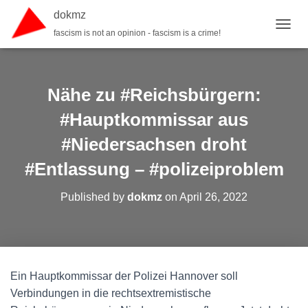
dokmz
fascism is not an opinion - fascism is a crime!
TOGGL
Nähe zu #Reichsbürgern:
#Hauptkommissar aus
#Niedersachsen droht
#Entlassung – #polizeiproblem
Published by
dokmz
on
April 26, 2022
Ein Hauptkommissar der Polizei Hannover soll
Verbindungen in die rechtsextremistische