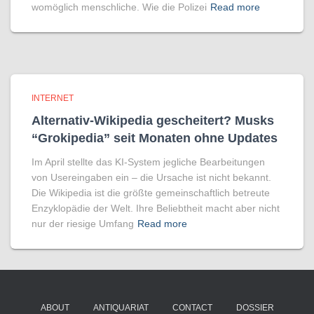
womöglich menschliche. Wie die Polizei
Read more
INTERNET
Alternativ-Wikipedia gescheitert? Musks
“Grokipedia” seit Monaten ohne Updates
Im April stellte das KI-System jegliche Bearbeitungen
von Usereingaben ein – die Ursache ist nicht bekannt.
Die Wikipedia ist die größte gemeinschaftlich betreute
Enzyklopädie der Welt. Ihre Beliebtheit macht aber nicht
nur der riesige Umfang
Read more
ABOUT
ANTIQUARIAT
CONTACT
DOSSIER