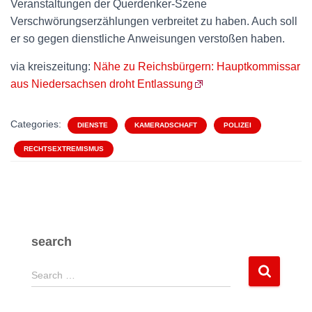
Veranstaltungen der Querdenker-Szene
Verschwörungserzählungen verbreitet zu haben. Auch soll
er so gegen dienstliche Anweisungen verstoßen haben.
via kreiszeitung:
Nähe zu Reichsbürgern: Hauptkommissar
aus Niedersachsen droht Entlassung
Categories:
DIENSTE
KAMERADSCHAFT
POLIZEI
RECHTSEXTREMISMUS
search
S
Search …
e
a