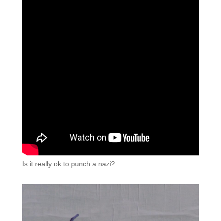
Is it really ok to punch a nazi?