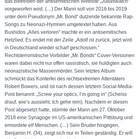
das Betreiben der antisemitischen Website „Judaswatch“
vorgeworfen wird. (…) Der Mann soll von 2016 bis 2019
unter dem Pseudonym „Mr. Bond“ dutzende bekannte Rap-
Songs zu Neonazi-Hymnen umgetextet haben. Aus
Bushidos „Alles verloren“ machte er ein antisemitisches
Hetzlied. Es endet mit der Zeile „Adolf ist zurück, jetzt wird
in Deutschland wieder scharf geschossen.“
Rechtsterroristische Vorbilder „Mr. Bonds“ Cover-Versionen
waren dabei nicht nur offen rassistisch, sie huldigten auch
neonazistische Massenmörder. Sein letztes Album
schmückt das Konterfei des rechtsextremen Attentäters
Robert Bowers, und ist nach dessen letztem Social-Media-
Post benannt: „Screw your optics, I’m going in“ (Scheiss
drauf, wie’s aussieht. Ich gehe rein). Nachdem er diesen
Post abgesetzt hatte, stürmte der Mann am 27. Oktober
2018 eine Synagoge im US-amerikanischen Pittsburg und
ermordete elf Menschen. (…) Sein Bruder hingegen,
Benjamin H. (34), zeigt sich nur in Teilen geständig. Er will