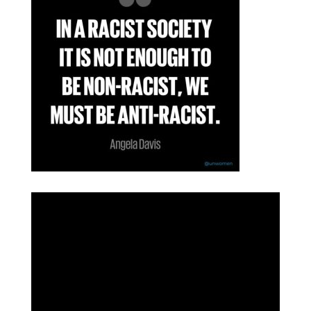
r
i
e
s