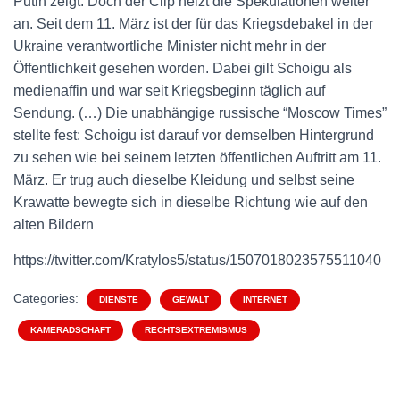
Putin zeigt. Doch der Clip heizt die Spekulationen weiter
an. Seit dem 11. März ist der für das Kriegsdebakel in der
Ukraine verantwortliche Minister nicht mehr in der
Öffentlichkeit gesehen worden. Dabei gilt Schoigu als
medienaffin und war seit Kriegsbeginn täglich auf
Sendung. (…) Die unabhängige russische “Moscow Times”
stellte fest: Schoigu ist darauf vor demselben Hintergrund
zu sehen wie bei seinem letzten öffentlichen Auftritt am 11.
März. Er trug auch dieselbe Kleidung und selbst seine
Krawatte bewegte sich in dieselbe Richtung wie auf den
alten Bildern
https://twitter.com/Kratylos5/status/1507018023575511040
Categories:
DIENSTE
GEWALT
INTERNET
KAMERADSCHAFT
RECHTSEXTREMISMUS