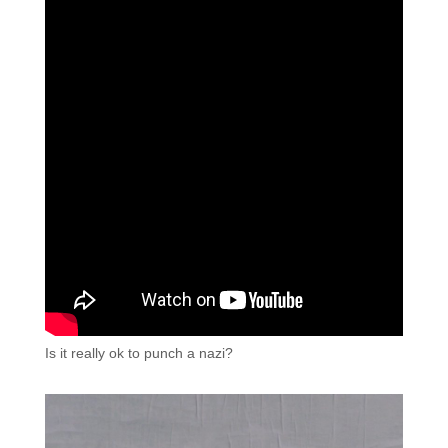
Is it really ok to punch a nazi?