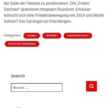
der Seite der Ukraine zu positionieren. Die „Freien
Sachsen“ gratulieren hingegen Russland, Elsässer
wünscht sich eine Friedensbewegung wie 2014 und Martin
Sellner? Der hat Angst vor Flüchtlingen.
Categories:
GEWALT
INTERNET
KAMERADSCHAFT
RECHTSEXTREMISMUS
search
S
e
a
r
c