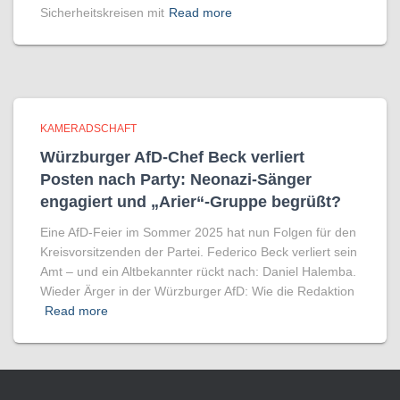
Sicherheitskreisen mit
Read more
KAMERADSCHAFT
Würzburger AfD-Chef Beck verliert
Posten nach Party: Neonazi-Sänger
engagiert und „Arier“-Gruppe begrüßt?
Eine AfD-Feier im Sommer 2025 hat nun Folgen für den
Kreisvorsitzenden der Partei. Federico Beck verliert sein
Amt – und ein Altbekannter rückt nach: Daniel Halemba.
Wieder Ärger in der Würzburger AfD: Wie die Redaktion
Read more